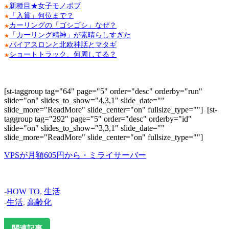
新種目★女子モノボブ
★
「入賞」何位まで？
★
カーリングの「ゴシゴシ」なぜ？
★
「カーリング精神」が素晴らしすぎた
★
バイアスロンと北欧神話とマタギ
★
ショートトラック、何周してる？
★
[st-taggroup tag="64" page="5" order="desc" orderby="run"
slide="on" slides_to_show="4,3,1" slide_date=""
slide_more="ReadMore" slide_center="on" fullsize_type=""]
[st-
taggroup tag="292" page="5" order="desc" orderby="id"
slide="on" slides_to_show="3,3,1" slide_date=""
slide_more="ReadMore" slide_center="on" fullsize_type=""]
VPSが月額605円から・ミライサーバー
-
HOW TO
,
生活
-
生活
,
高齢化
関連記事