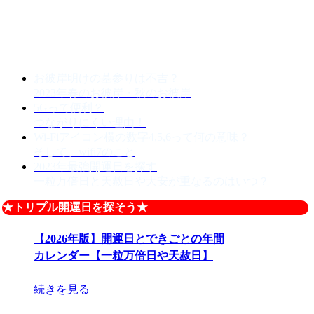
お彼岸明けの墓参りは不吉？
2023年春のお彼岸・秋のお彼岸
5Gって便利？
つながりにくい理由！
Wi-Fiアイコン横の数字4,5,6って何の意味？
そして、wifi7のこと
2023年最強開運日を探す
一粒万倍日と天赦日や大安が重なるのはいつ？
★トリプル開運日を探そう★
【2026年版】開運日とできごとの年間
カレンダー【一粒万倍日や天赦日】
続きを見る