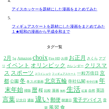
アイスホッケーを題材にした漫画をまとめてみた
フィギュアスケートを題材にした漫画をまとめてみた
１★昭和の漫画から平成令和まで
タグ一覧
choix
お正月
2月
Amazon
5g
さくら
Fire HD
お得
アプ
イベント
オリンピック
クリスマ
リ
カレンダー
スポーツ
ス
京
一粒万倍日
スワイショウ
フィギュアスケート
年
冬
北京五輪
都
公園
寺社仏閣
冬スポ漫画
年中行事
生活
末年始
暦
桜
英語
漫画
掃除
比較
自然
紅葉
無料
違い
言葉
郵便
電子デバイス
音
記念日
通販
開運日
風習
食
楽