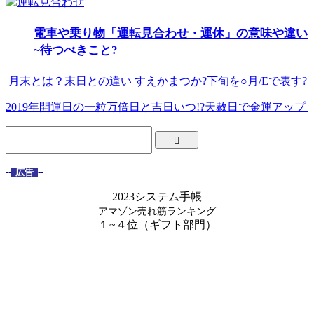
電車や乗り物「運転見合わせ・運休」の意味や違い
~待つべきこと?
月末とは？末日との違い すえかまつか?下旬を○月/Eで表す?
2019年開運日の一粒万倍日と吉日いつ!?天赦日で金運アップ
--
広告
--
2023システム手帳
アマゾン売れ筋ランキング
１~４位（ギフト部門）