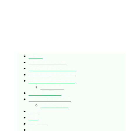
暇人が、あれやこれやとやってみる。
ひまぢんとん
ホーム
最近読まれた記事
2022年開運カレンダー
2023年開運カレンダー
【最強開運日を探す】
一粒万倍日
冬スポ漫画など
自己流からだメンテ
スワイショウ
言葉
音楽
しきたり
冬