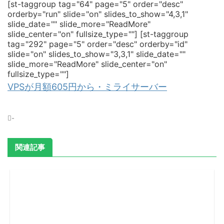
[st-taggroup tag="64" page="5" order="desc"
orderby="run" slide="on" slides_to_show="4,3,1"
slide_date="" slide_more="ReadMore"
slide_center="on" fullsize_type=""]
[st-taggroup
tag="292" page="5" order="desc" orderby="id"
slide="on" slides_to_show="3,3,1" slide_date=""
slide_more="ReadMore" slide_center="on"
fullsize_type=""]
VPSが月額605円から・ミライサーバー
-
関連記事