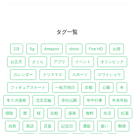
タグ一覧
2月
5g
Amazon
choix
Fire HD
お得
お正月
さくら
アプリ
イベント
オリンピック
カレンダー
クリスマス
スポーツ
スワイショウ
フィギュアスケート
一粒万倍日
京都
公園
冬
冬スポ漫画
北京五輪
寺社仏閣
年中行事
年末年始
掃除
暦
桜
比較
漫画
無料
生活
紅葉
自然
英語
言葉
記念日
通販
違い
郵便