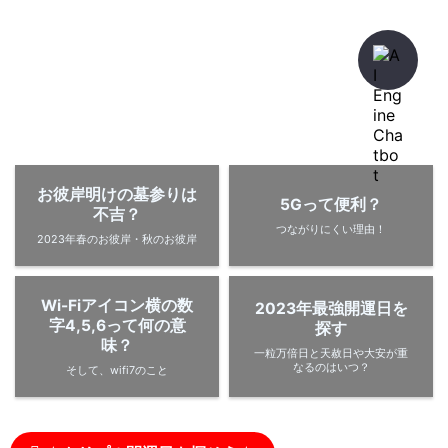
暇人が、あれやこれやとやってみる。
ひまぢんとん
お彼岸明けの墓参りは
5Gって便利？
不吉？
つながりにくい理由！
2023年春のお彼岸・秋のお彼岸
Wi-Fiアイコン横の数
2023年最強開運日を
字4,5,6って何の意
探す
味？
一粒万倍日と天赦日や大安が重
なるのはいつ？
そして、wifi7のこと