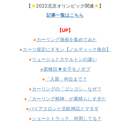
【
★
2022北京オリンピック関連
★
】
記事一覧はこちら
【UP】
カーリング漫画を集めてみた
★
スーツ規定にギモン【ノルディック複合】
★
リュージュとスケルトンの違い
★
新種目★女子モノボブ
★
「入賞」何位まで？
★
カーリングの「ゴシゴシ」なぜ？
★
「カーリング精神」が素晴らしすぎた
★
バイアスロンと北欧神話とマタギ
★
ショートトラック、何周してる？
★