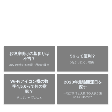
お彼岸明けの墓参りは
5Gって便利？
不吉？
つながりにくい理由！
2023年春のお彼岸・秋のお彼岸
Wi-Fiアイコン横の数
2023年最強開運日を
字4,5,6って何の意
探す
味？
一粒万倍日と天赦日や大安が重
なるのはいつ？
そして、wifi7のこと