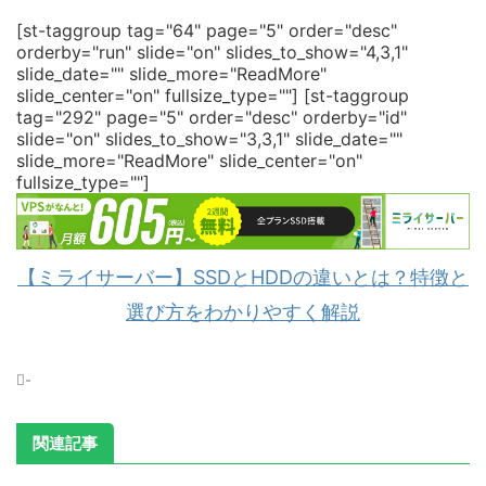
[st-taggroup tag="64" page="5" order="desc"
orderby="run" slide="on" slides_to_show="4,3,1"
slide_date="" slide_more="ReadMore"
slide_center="on" fullsize_type=""]
[st-taggroup
tag="292" page="5" order="desc" orderby="id"
slide="on" slides_to_show="3,3,1" slide_date=""
slide_more="ReadMore" slide_center="on"
fullsize_type=""]
【ミライサーバー】SSDとHDDの違いとは？特徴と
選び方をわかりやすく解説
-
関連記事