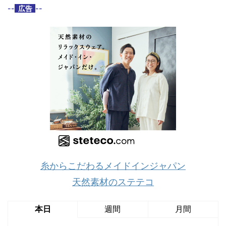
--
広告
--
糸からこだわるメイドインジャパン
天然素材のステテコ
本日
週間
月間