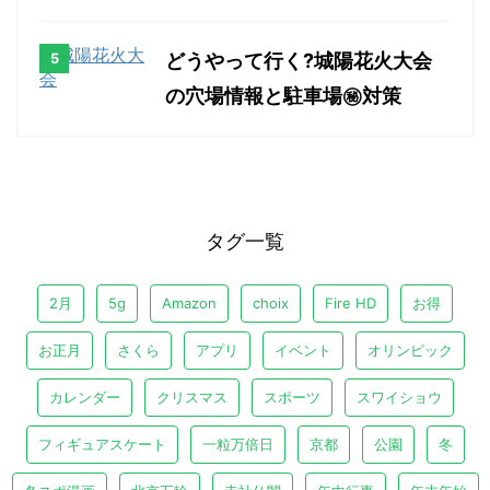
どうやって行く?城陽花火大会
の穴場情報と駐車場㊙対策
タグ一覧
2月
5g
Amazon
choix
Fire HD
お得
お正月
さくら
アプリ
イベント
オリンピック
カレンダー
クリスマス
スポーツ
スワイショウ
フィギュアスケート
一粒万倍日
京都
公園
冬