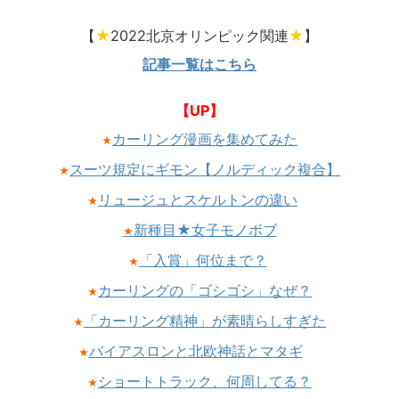
【
★
2022北京オリンピック関連
★
】
記事一覧はこちら
【UP】
カーリング漫画を集めてみた
★
スーツ規定にギモン【ノルディック複合】
★
リュージュとスケルトンの違い
★
新種目★女子モノボブ
★
「入賞」何位まで？
★
カーリングの「ゴシゴシ」なぜ？
★
「カーリング精神」が素晴らしすぎた
★
バイアスロンと北欧神話とマタギ
★
ショートトラック、何周してる？
★