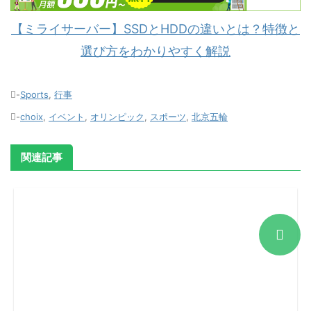
【ミライサーバー】SSDとHDDの違いとは？特徴と
選び方をわかりやすく解説
-
Sports
,
行事
-
choix
,
イベント
,
オリンピック
,
スポーツ
,
北京五輪
関連記事