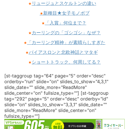
リュージュとスケルトンの違い
★
新種目★女子モノボブ
★
「入賞」何位まで？
★
カーリングの「ゴシゴシ」なぜ？
★
「カーリング精神」が素晴らしすぎた
★
バイアスロンと北欧神話とマタギ
★
ショートトラック、何周してる？
★
[st-taggroup tag="64" page="5" order="desc"
orderby="run" slide="on" slides_to_show="4,3,1"
slide_date="" slide_more="ReadMore"
slide_center="on" fullsize_type=""]
[st-taggroup
tag="292" page="5" order="desc" orderby="id"
slide="on" slides_to_show="3,3,1" slide_date=""
slide_more="ReadMore" slide_center="on"
fullsize_type=""]