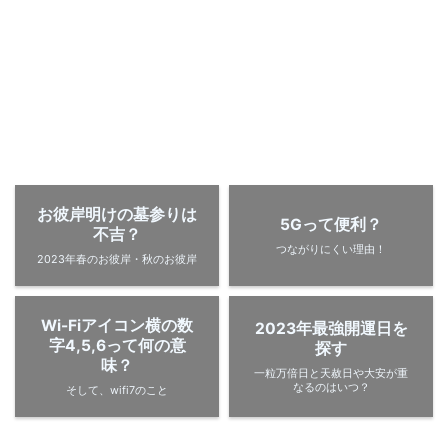
お彼岸明けの墓参りは
5Gって便利？
不吉？
つながりにくい理由！
2023年春のお彼岸・秋のお彼岸
Wi-Fiアイコン横の数
2023年最強開運日を
字4,5,6って何の意
探す
味？
一粒万倍日と天赦日や大安が重
なるのはいつ？
そして、wifi7のこと