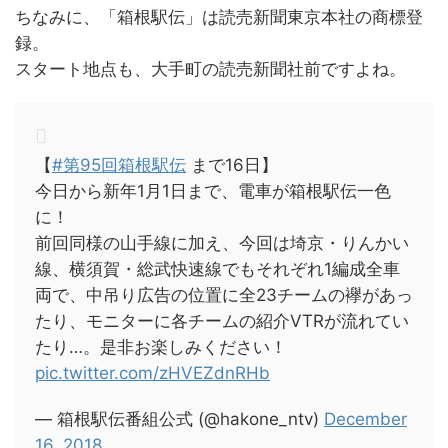
ちなみに、「箱根駅伝」は読売新聞東京本社の商標登
録。
スタート地点も、大手町の読売新聞社前ですよね。
【
#第95回箱根駅伝
まで16日】
今日から新年1月1日まで、電車が箱根駅伝一色
に！
前回同様の山手線に加え、今回は埼京・りんかい
線、横須賀・総武快速線でもそれぞれ1編成全車
両で、中吊り広告の位置に全23チームの襷があっ
たり、モニターに各チームの紹介VTRが流れてい
たり…。是非お楽しみください！
pic.twitter.com/zHVEZdnRHb
— 箱根駅伝番組公式 (@hakone_ntv)
December
16, 2018