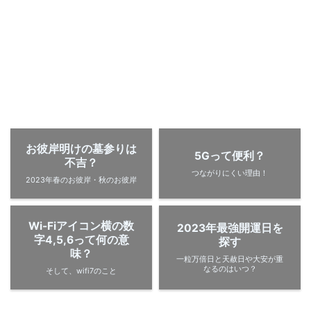
お彼岸明けの墓参りは
5Gって便利？
不吉？
つながりにくい理由！
2023年春のお彼岸・秋のお彼岸
Wi-Fiアイコン横の数
2023年最強開運日を
字4,5,6って何の意
探す
味？
一粒万倍日と天赦日や大安が重
なるのはいつ？
そして、wifi7のこと