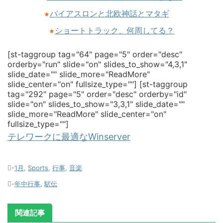
バイアスロンと北欧神話とマタギ
★
ショートトラック、何周してる？
★
[st-taggroup tag="64" page="5" order="desc"
orderby="run" slide="on" slides_to_show="4,3,1"
slide_date="" slide_more="ReadMore"
slide_center="on" fullsize_type=""]
[st-taggroup
tag="292" page="5" order="desc" orderby="id"
slide="on" slides_to_show="3,3,1" slide_date=""
slide_more="ReadMore" slide_center="on"
fullsize_type=""]
テレワークに最適なWinserver
-
1月
,
Sports
,
行事
,
音楽
-
年中行事
,
駅伝
関連記事