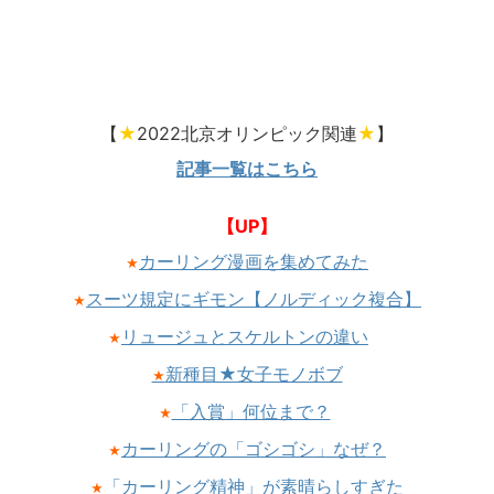
【
★
2022北京オリンピック関連
★
】
記事一覧はこちら
【UP】
カーリング漫画を集めてみた
★
スーツ規定にギモン【ノルディック複合】
★
リュージュとスケルトンの違い
★
新種目★女子モノボブ
★
「入賞」何位まで？
★
カーリングの「ゴシゴシ」なぜ？
★
「カーリング精神」が素晴らしすぎた
★