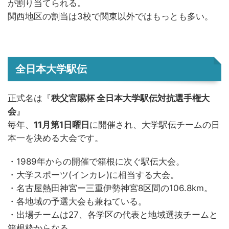
が割り当てられる。
関西地区の割当は3校で関東以外ではもっとも多い。
全日本大学駅伝
正式名は『
秩父宮賜杯 全日本大学駅伝対抗選手権大
会
』
毎年、
11月第1日曜日
に開催され、大学駅伝チームの日
本一を決める大会です。
・1989年からの開催で箱根に次ぐ駅伝大会。
・大学スポーツ(インカレ)に相当する大会。
・名古屋熱田神宮ー三重伊勢神宮8区間の106.8km。
・各地域の予選大会も兼ねている。
・出場チームは27、各学区の代表と地域選抜チームと
箱根枠からなる。