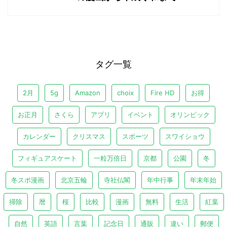
タグ一覧
2月
5g
Amazon
choix
Fire HD
お得
お正月
さくら
アプリ
イベント
オリンピック
カレンダー
クリスマス
スポーツ
スワイショウ
フィギュアスケート
一粒万倍日
京都
公園
冬
冬スポ漫画
北京五輪
寺社仏閣
年中行事
年末年始
掃除
暦
桜
比較
漫画
無料
生活
紅葉
自然
英語
言葉
記念日
通販
違い
郵便