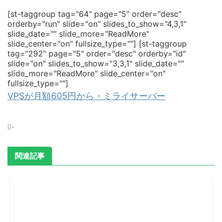
[st-taggroup tag="64" page="5" order="desc"
orderby="run" slide="on" slides_to_show="4,3,1"
slide_date="" slide_more="ReadMore"
slide_center="on" fullsize_type=""]
[st-taggroup
tag="292" page="5" order="desc" orderby="id"
slide="on" slides_to_show="3,3,1" slide_date=""
slide_more="ReadMore" slide_center="on"
fullsize_type=""]
VPSが月額605円から・ミライサーバー
-
関連記事