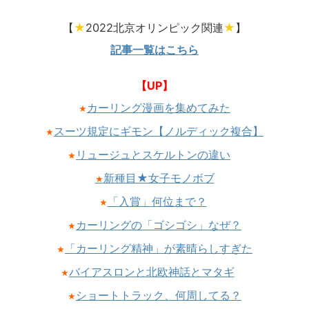
【
★
2022北京オリンピック関連
★
】
記事一覧はこちら
【UP】
カーリング漫画を集めてみた
★
スーツ規定にギモン【ノルディック複合】
★
リュージュとスケルトンの違い
★
新種目★女子モノボブ
★
「入賞」何位まで？
★
カーリングの「ゴシゴシ」なぜ？
★
「カーリング精神」が素晴らしすぎた
★
バイアスロンと北欧神話とマタギ
★
ショートトラック、何周してる？
★