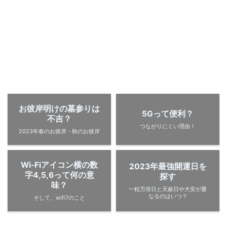
お彼岸明けの墓参りは
5Gって便利？
不吉？
つながりにくい理由！
2023年春のお彼岸・秋のお彼岸
Wi-Fiアイコン横の数
2023年最強開運日を
字4,5,6って何の意
探す
味？
一粒万倍日と天赦日や大安が重
なるのはいつ？
そして、wifi7のこと