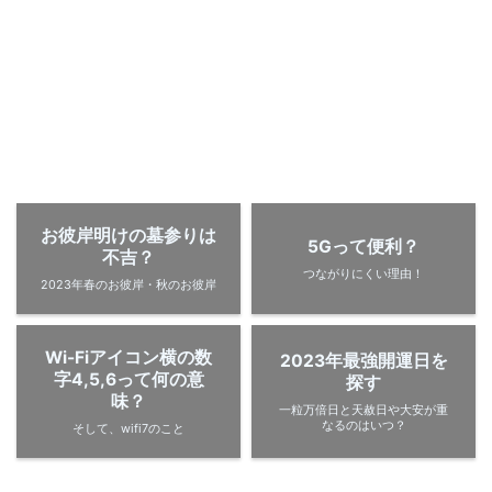
お彼岸明けの墓参りは
5Gって便利？
不吉？
つながりにくい理由！
2023年春のお彼岸・秋のお彼岸
Wi-Fiアイコン横の数
2023年最強開運日を
字4,5,6って何の意
探す
味？
一粒万倍日と天赦日や大安が重
なるのはいつ？
そして、wifi7のこと