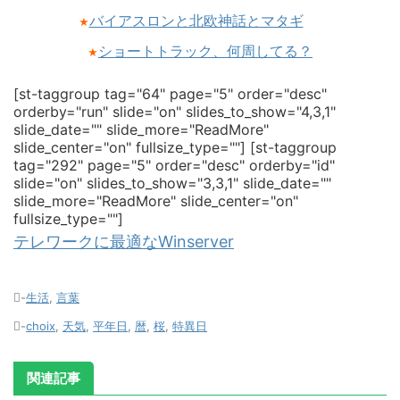
バイアスロンと北欧神話とマタギ
★
ショートトラック、何周してる？
★
[st-taggroup tag="64" page="5" order="desc"
orderby="run" slide="on" slides_to_show="4,3,1"
slide_date="" slide_more="ReadMore"
slide_center="on" fullsize_type=""]
[st-taggroup
tag="292" page="5" order="desc" orderby="id"
slide="on" slides_to_show="3,3,1" slide_date=""
slide_more="ReadMore" slide_center="on"
fullsize_type=""]
テレワークに最適なWinserver
-
生活
,
言葉
-
choix
,
天気
,
平年日
,
暦
,
桜
,
特異日
関連記事