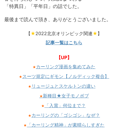
「特異日」「平年日」の話でした。
最後まで読んで頂き、ありがとうございました。
【
★
2022北京オリンピック関連
★
】
記事一覧はこちら
【UP】
カーリング漫画を集めてみた
★
スーツ規定にギモン【ノルディック複合】
★
リュージュとスケルトンの違い
★
新種目★女子モノボブ
★
「入賞」何位まで？
★
カーリングの「ゴシゴシ」なぜ？
★
「カーリング精神」が素晴らしすぎた
★