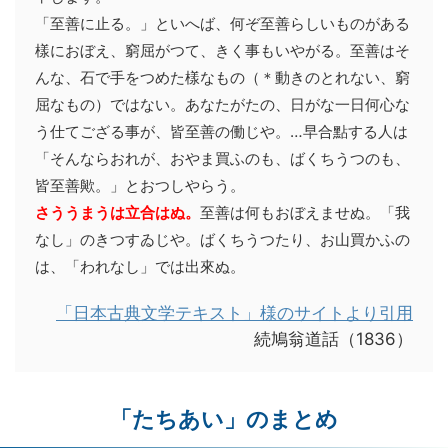
「至善に止る。」といへば、何ぞ至善らしいものがある
樣におぼえ、窮屈がつて、きく事もいやがる。至善はそ
んな、石で手をつめた樣なもの（＊動きのとれない、窮
屈なもの）ではない。あなたがたの、日がな一日何心な
う仕てござる事が、皆至善の働じや。…早合點する人は
「そんならおれが、おやま買ふのも、ばくちうつのも、
皆至善歟。」とおつしやらう。
さううまうは立合はぬ。
至善は何もおぼえませぬ。「我
なし」のきつすゐじや。ばくちうつたり、お山買かふの
は、「われなし」では出來ぬ。
「日本古典文学テキスト」様のサイトより引用
続鳩翁道話（1836）
「たちあい」のまとめ