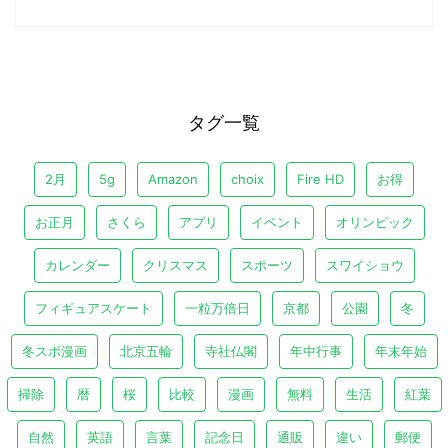
タグ一覧
2月
5g
Amazon
choix
Fire HD
お得
お正月
さくら
アプリ
イベント
オリンピック
カレンダー
クリスマス
スポーツ
スワイショウ
フィギュアスケート
一粒万倍日
京都
公園
冬
冬スポ漫画
北京五輪
寺社仏閣
年中行事
年末年始
掃除
暦
桜
比較
漫画
無料
生活
紅葉
自然
英語
言葉
記念日
通販
違い
郵便