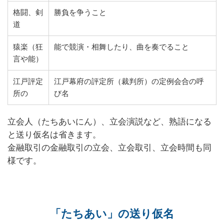
格闘、
剣
勝負を争うこと
道
猿楽（狂
能で競演・相舞したり、曲を奏でること
言や能）
江戸評定
江戸幕府の評定所（裁判所）の定例会合の呼
所の
び名
立会人（たちあいにん）、立会演説など、熟語になる
と送り仮名は省きます。
金融取引の金融取引の立会、立会取引、立会時間も同
様です。
「たちあい」の送り仮名