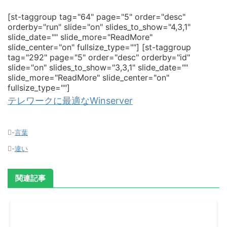
[st-taggroup tag="64" page="5" order="desc"
orderby="run" slide="on" slides_to_show="4,3,1"
slide_date="" slide_more="ReadMore"
slide_center="on" fullsize_type=""]
[st-taggroup
tag="292" page="5" order="desc" orderby="id"
slide="on" slides_to_show="3,3,1" slide_date=""
slide_more="ReadMore" slide_center="on"
fullsize_type=""]
テレワークに最適なWinserver
-
言葉
-
違い
関連記事