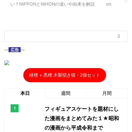
い？NIPPONとNIHONの違いや由来を解説
--
広告
--
緑檀 + 黒檀 木製招き猫・2個セット
本日
週間
月間
フィギュアスケートを題材にし
た漫画をまとめてみた１★昭和
の漫画から平成令和まで