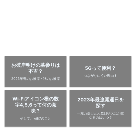
お彼岸明けの墓参りは
5Gって便利？
不吉？
つながりにくい理由！
2023年春のお彼岸・秋のお彼岸
Wi-Fiアイコン横の数
2023年最強開運日を
字4,5,6って何の意
探す
味？
一粒万倍日と天赦日や大安が重
なるのはいつ？
そして、wifi7のこと