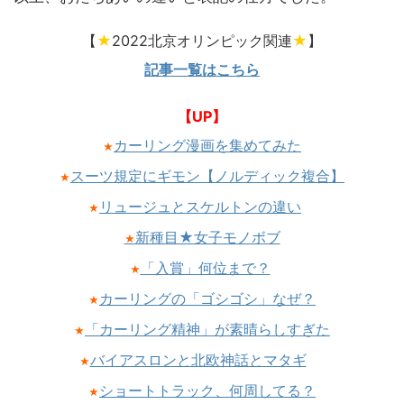
【
★
2022北京オリンピック関連
★
】
記事一覧はこちら
【UP】
カーリング漫画を集めてみた
★
スーツ規定にギモン【ノルディック複合】
★
リュージュとスケルトンの違い
★
新種目★女子モノボブ
★
「入賞」何位まで？
★
カーリングの「ゴシゴシ」なぜ？
★
「カーリング精神」が素晴らしすぎた
★
バイアスロンと北欧神話とマタギ
★
ショートトラック、何周してる？
★