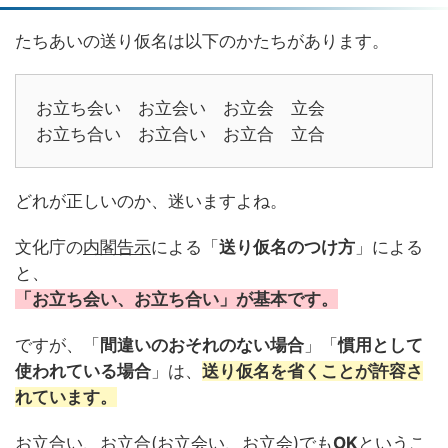
たちあいの送り仮名は以下のかたちがあります。
お立ち会い お立会い お立会 立会
お立ち合い お立合い お立合 立合
どれが正しいのか、迷いますよね。
文化庁の
内閣告示
による「
送り仮名のつけ方
」による
と、
「
お立ち会い
、
お立ち合い
」が基本です。
ですが、「
間違いのおそれのない場合
」「
慣用として
使われている場合
」は、
送り仮名を
省くこと
が
許容
さ
れています。
お立合い、お立合(お立会い、お立会)でも
OK
というこ