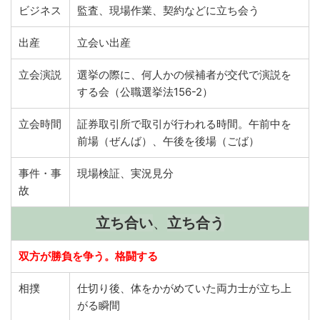
ビジネス
監査、現場作業、契約などに立ち会う
出産
立会い出産
立会演説
選挙の際に、何人かの候補者が交代で演説を
する会（公職選挙法156-2）
立会時間
証券取引所で取引が行われる時間。午前中を
前場（ぜんば）、午後を後場（ごば）
事件・事
現場検証、実況見分
故
立ち合い
、
立ち合う
双方が勝負を争う。格闘する
相撲
仕切り後、体をかがめていた両力士が立ち上
がる瞬間