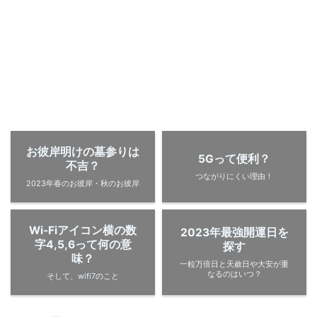
お彼岸明けの墓参りは
5Gって便利？
不吉？
つながりにくい理由！
2023年春のお彼岸・秋のお彼岸
Wi-Fiアイコン横の数
2023年最強開運日を
字4,5,6って何の意
探す
味？
一粒万倍日と天赦日や大安が重
なるのはいつ？
そして、wifi7のこと