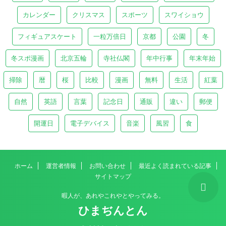
カレンダー
クリスマス
スポーツ
スワイショウ
フィギュアスケート
一粒万倍日
京都
公園
冬
冬スポ漫画
北京五輪
寺社仏閣
年中行事
年末年始
掃除
暦
桜
比較
漫画
無料
生活
紅葉
自然
英語
言葉
記念日
通販
違い
郵便
開運日
電子デバイス
音楽
風習
食
ホーム
運営者情報
お問い合わせ
最近よく読まれている記事
サイトマップ
暇人が、あれやこれやとやってみる。
ひまぢんとん