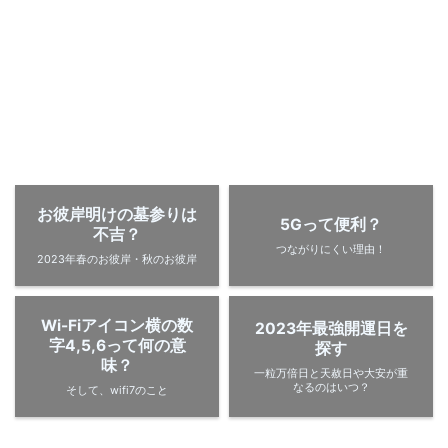
お彼岸明けの墓参りは
5Gって便利？
不吉？
つながりにくい理由！
2023年春のお彼岸・秋のお彼岸
Wi-Fiアイコン横の数
2023年最強開運日を
字4,5,6って何の意
探す
味？
一粒万倍日と天赦日や大安が重
なるのはいつ？
そして、wifi7のこと