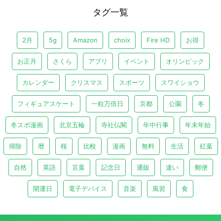
タグ一覧
2月
5g
Amazon
choix
Fire HD
お得
お正月
さくら
アプリ
イベント
オリンピック
カレンダー
クリスマス
スポーツ
スワイショウ
フィギュアスケート
一粒万倍日
京都
公園
冬
冬スポ漫画
北京五輪
寺社仏閣
年中行事
年末年始
掃除
暦
桜
比較
漫画
無料
生活
紅葉
自然
英語
言葉
記念日
通販
違い
郵便
開運日
電子デバイス
音楽
風習
食