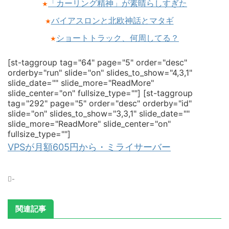
「カーリング精神」が素晴らしすぎた
★
バイアスロンと北欧神話とマタギ
★
ショートトラック、何周してる？
★
[st-taggroup tag="64" page="5" order="desc"
orderby="run" slide="on" slides_to_show="4,3,1"
slide_date="" slide_more="ReadMore"
slide_center="on" fullsize_type=""]
[st-taggroup
tag="292" page="5" order="desc" orderby="id"
slide="on" slides_to_show="3,3,1" slide_date=""
slide_more="ReadMore" slide_center="on"
fullsize_type=""]
VPSが月額605円から・ミライサーバー
-
関連記事