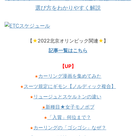
選び方をわかりやすく解説
【
★
2022北京オリンピック関連
★
】
記事一覧はこちら
【UP】
カーリング漫画を集めてみた
★
スーツ規定にギモン【ノルディック複合】
★
リュージュとスケルトンの違い
★
新種目★女子モノボブ
★
「入賞」何位まで？
★
カーリングの「ゴシゴシ」なぜ？
★