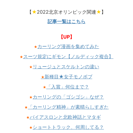
【
★
2022北京オリンピック関連
★
】
記事一覧はこちら
【UP】
カーリング漫画を集めてみた
★
スーツ規定にギモン【ノルディック複合】
★
リュージュとスケルトンの違い
★
新種目★女子モノボブ
★
「入賞」何位まで？
★
カーリングの「ゴシゴシ」なぜ？
★
「カーリング精神」が素晴らしすぎた
★
バイアスロンと北欧神話とマタギ
★
ショートトラック、何周してる？
★