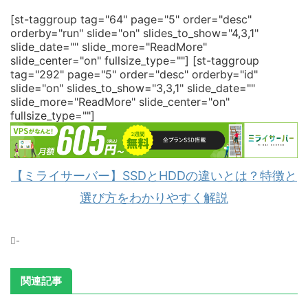
[st-taggroup tag="64" page="5" order="desc"
orderby="run" slide="on" slides_to_show="4,3,1"
slide_date="" slide_more="ReadMore"
slide_center="on" fullsize_type=""]
[st-taggroup
tag="292" page="5" order="desc" orderby="id"
slide="on" slides_to_show="3,3,1" slide_date=""
slide_more="ReadMore" slide_center="on"
fullsize_type=""]
【ミライサーバー】SSDとHDDの違いとは？特徴と
選び方をわかりやすく解説
-
関連記事