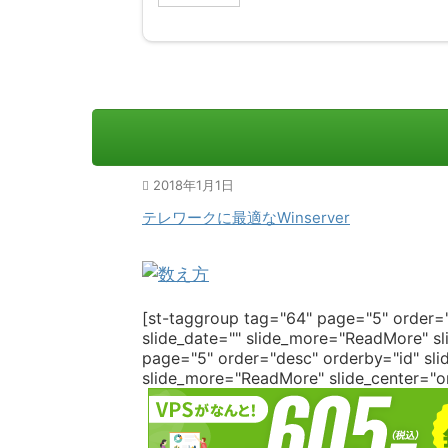
2018年1月1日
テレワークに最適なWinserver
[st-taggroup tag="64" page="5" order="
slide_date="" slide_more="ReadMore" sli
page="5" order="desc" orderby="id" slid
slide_more="ReadMore" slide_center="on"