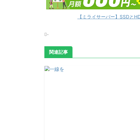
【ミライサーバー】SSDとH
-
関連記事