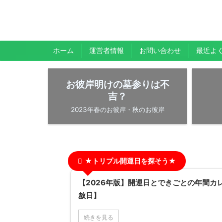
暇人が、あれやこれやとやってみる。
ひまぢんとん
ホーム
運営者情報
お問い合わせ
最近よ
お彼岸明けの墓参りは不
吉？
2023年春のお彼岸・秋のお彼岸
★トリプル開運日を探そう★
【2026年版】開運日とできごとの年間カ
赦日】
続きを見る