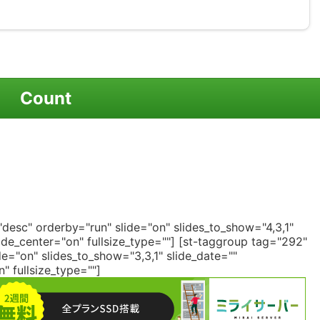
Count
desc" orderby="run" slide="on" slides_to_show="4,3,1"
de_center="on" fullsize_type=""]
[st-taggroup tag="292"
e="on" slides_to_show="3,3,1" slide_date=""
 fullsize_type=""]