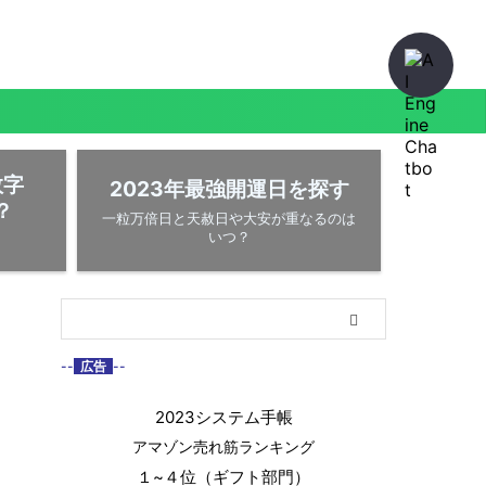
数字
2023年最強開運日を探す
？
一粒万倍日と天赦日や大安が重なるのは
いつ？
--
広告
--
2023システム手帳
アマゾン売れ筋ランキング
１~４位（ギフト部門）