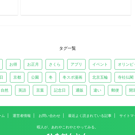
タグ一覧
お得
お正月
さくら
アプリ
イベント
オリンピ
日
京都
公園
冬
冬スポ漫画
北京五輪
寺社仏閣
自然
英語
言葉
記念日
通販
違い
郵便
開
ーム
運営者情報
お問い合わせ
最近よく読まれている記事
サイトマ
暇人が、あれやこれやとやってみる。