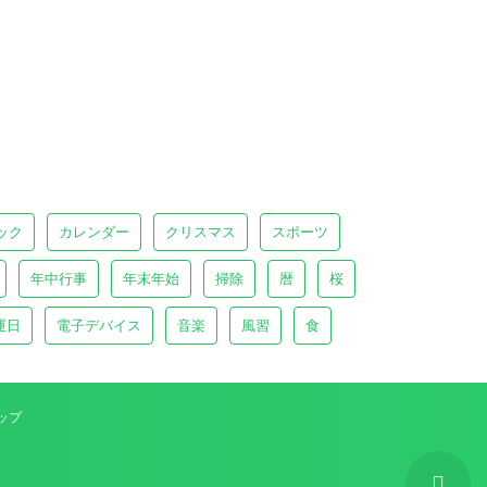
ック
カレンダー
クリスマス
スポーツ
年中行事
年末年始
掃除
暦
桜
運日
電子デバイス
音楽
風習
食
ップ