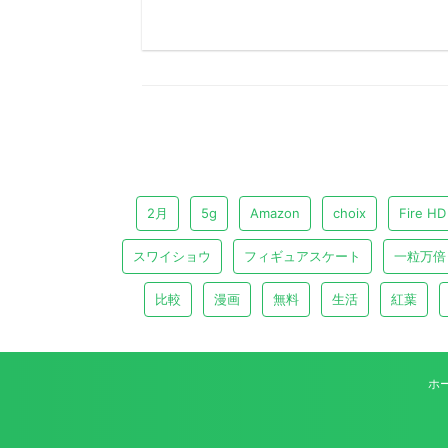
2月
5g
Amazon
choix
Fire HD
スワイショウ
フィギュアスケート
一粒万倍
比較
漫画
無料
生活
紅葉
ホ