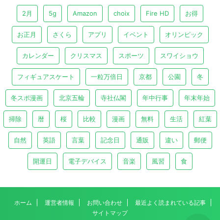
2月
5g
Amazon
choix
Fire HD
お得
お正月
さくら
アプリ
イベント
オリンピック
カレンダー
クリスマス
スポーツ
スワイショウ
フィギュアスケート
一粒万倍日
京都
公園
冬
冬スポ漫画
北京五輪
寺社仏閣
年中行事
年末年始
掃除
暦
桜
比較
漫画
無料
生活
紅葉
自然
英語
言葉
記念日
通販
違い
郵便
開運日
電子デバイス
音楽
風習
食
ホーム
運営者情報
お問い合わせ
最近よく読まれている記事
サイトマップ