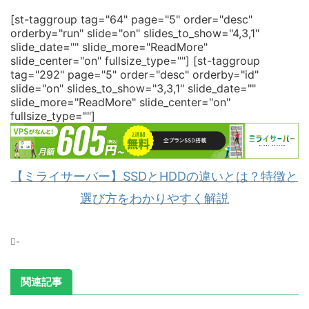
[st-taggroup tag="64" page="5" order="desc"
orderby="run" slide="on" slides_to_show="4,3,1"
slide_date="" slide_more="ReadMore"
slide_center="on" fullsize_type=""]
[st-taggroup
tag="292" page="5" order="desc" orderby="id"
slide="on" slides_to_show="3,3,1" slide_date=""
slide_more="ReadMore" slide_center="on"
fullsize_type=""]
【ミライサーバー】SSDとHDDの違いとは？特徴と
選び方をわかりやすく解説
-
関連記事