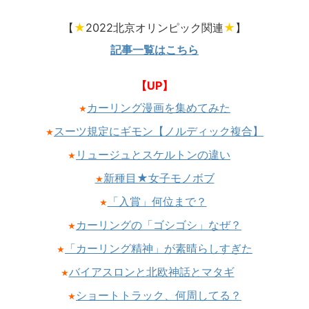
【
★
2022北京オリンピック関連
★
】
記事一覧はこちら
【UP】
カーリング漫画を集めてみた
★
スーツ規定にギモン【ノルディック複合】
★
リュージュとスケルトンの違い
★
新種目★女子モノボブ
★
「入賞」何位まで？
★
カーリングの「ゴシゴシ」なぜ？
★
「カーリング精神」が素晴らしすぎた
★
バイアスロンと北欧神話とマタギ
★
ショートトラック、何周してる？
★