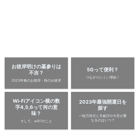
お彼岸明けの墓参りは
5Gって便利？
不吉？
つながりにくい理由！
2023年春のお彼岸・秋のお彼岸
Wi-Fiアイコン横の数
2023年最強開運日を
字4,5,6って何の意
探す
味？
一粒万倍日と天赦日や大安が重
なるのはいつ？
そして、wifi7のこと