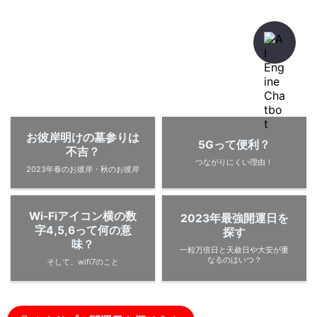
暇人が、あれやこれやとやってみる。
ひまぢんとん
お彼岸明けの墓参りは
5Gって便利？
不吉？
つながりにくい理由！
2023年春のお彼岸・秋のお彼岸
Wi-Fiアイコン横の数
2023年最強開運日を
字4,5,6って何の意
探す
味？
一粒万倍日と天赦日や大安が重
なるのはいつ？
そして、wifi7のこと