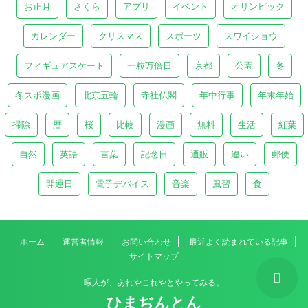
お正月
さくら
アプリ
イベント
オリンピック
カレンダー
クリスマス
スポーツ
スワイショウ
フィギュアスケート
一粒万倍日
京都
公園
冬
冬スポ漫画
北京五輪
寺社仏閣
年中行事
年末年始
掃除
暦
桜
比較
漫画
無料
生活
紅葉
自然
英語
言葉
記念日
通販
違い
郵便
開運日
電子デバイス
音楽
風習
食
ホーム
運営者情報
お問い合わせ
最近よく読まれている記事
サイトマップ
暇人が、あれやこれやとやってみる。
ひまぢんとん