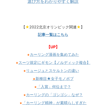
選び方をわかりやすく解説
【
★
2022北京オリンピック関連
★
】
記事一覧はこちら
【UP】
カーリング漫画を集めてみた
★
スーツ規定にギモン【ノルディック複合】
★
リュージュとスケルトンの違い
★
新種目★女子モノボブ
★
「入賞」何位まで？
★
カーリングの「ゴシゴシ」なぜ？
★
「カーリング精神」が素晴らしすぎた
★