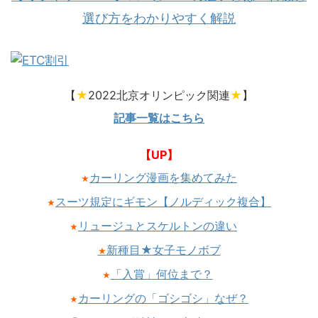
選び方をわかりやすく解説
【
★
2022北京オリンピック関連
★
】
記事一覧はこちら
【UP】
カーリング漫画を集めてみた
★
スーツ規定にギモン【ノルディック複合】
★
リュージュとスケルトンの違い
★
新種目★女子モノボブ
★
「入賞」何位まで？
★
カーリングの「ゴシゴシ」なぜ？
★