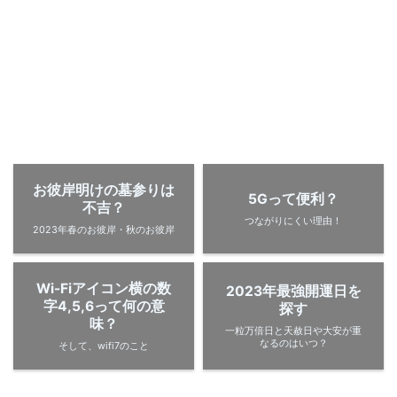
お彼岸明けの墓参りは
5Gって便利？
不吉？
つながりにくい理由！
2023年春のお彼岸・秋のお彼岸
Wi-Fiアイコン横の数
2023年最強開運日を
字4,5,6って何の意
探す
味？
一粒万倍日と天赦日や大安が重
なるのはいつ？
そして、wifi7のこと