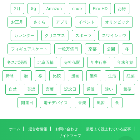
2月
5g
Amazon
choix
Fire HD
お得
お正月
さくら
アプリ
イベント
オリンピック
カレンダー
クリスマス
スポーツ
スワイショウ
フィギュアスケート
一粒万倍日
京都
公園
冬
冬スポ漫画
北京五輪
寺社仏閣
年中行事
年末年始
掃除
暦
桜
比較
漫画
無料
生活
紅葉
自然
英語
言葉
記念日
通販
違い
郵便
開運日
電子デバイス
音楽
風習
食
ホーム
運営者情報
お問い合わせ
最近よく読まれている記事
サイトマップ