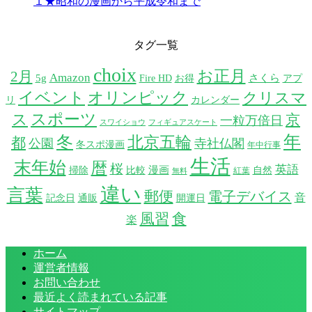
１★昭和の漫画から平成令和まで
タグ一覧
choix
お正月
2月
Amazon
5g
さくら
Fire HD
お得
アプ
イベント
オリンピック
クリスマ
リ
カレンダー
スポーツ
ス
京
一粒万倍日
スワイショウ
フィギュアスケート
年
冬
北京五輪
都
公園
寺社仏閣
冬スポ漫画
年中行事
生活
末年始
暦
桜
英語
漫画
掃除
比較
自然
紅葉
無料
違い
言葉
郵便
電子デバイス
音
記念日
通販
開運日
風習
食
楽
ホーム
運営者情報
お問い合わせ
最近よく読まれている記事
サイトマップ