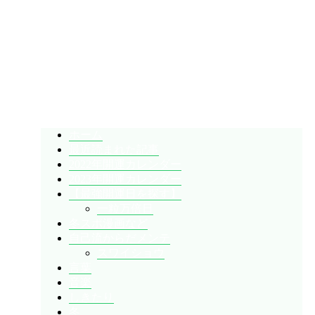
暇人が、あれやこれやとやってみる。
ひまぢんとん
ホーム
最近読まれた記事
2022年開運カレンダー
2023年開運カレンダー
【最強開運日を探す】
一粒万倍日
冬スポ漫画など
自己流からだメンテ
スワイショウ
言葉
音楽
しきたり
冬