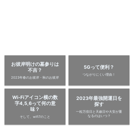
お彼岸明けの墓参りは
5Gって便利？
不吉？
つながりにくい理由！
2023年春のお彼岸・秋のお彼岸
Wi-Fiアイコン横の数
2023年最強開運日を
字4,5,6って何の意
探す
味？
一粒万倍日と天赦日や大安が重
なるのはいつ？
そして、wifi7のこと