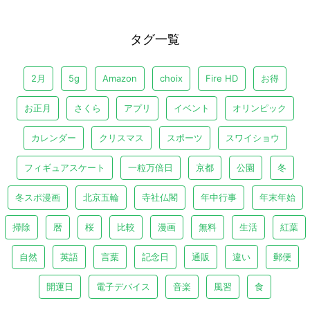
タグ一覧
2月
5g
Amazon
choix
Fire HD
お得
お正月
さくら
アプリ
イベント
オリンピック
カレンダー
クリスマス
スポーツ
スワイショウ
フィギュアスケート
一粒万倍日
京都
公園
冬
冬スポ漫画
北京五輪
寺社仏閣
年中行事
年末年始
掃除
暦
桜
比較
漫画
無料
生活
紅葉
自然
英語
言葉
記念日
通販
違い
郵便
開運日
電子デバイス
音楽
風習
食