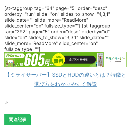
[st-taggroup tag="64" page="5" order="desc"
orderby="run" slide="on" slides_to_show="4,3,1"
slide_date="" slide_more="ReadMore"
slide_center="on" fullsize_type=""]
[st-taggroup
tag="292" page="5" order="desc" orderby="id"
slide="on" slides_to_show="3,3,1" slide_date=""
slide_more="ReadMore" slide_center="on"
fullsize_type=""]
【ミライサーバー】SSDとHDDの違いとは？特徴と
選び方をわかりやすく解説
-
関連記事