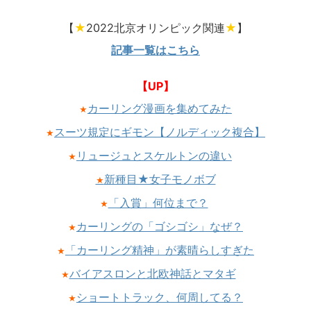
【
★
2022北京オリンピック関連
★
】
記事一覧はこちら
【UP】
カーリング漫画を集めてみた
★
スーツ規定にギモン【ノルディック複合】
★
リュージュとスケルトンの違い
★
新種目★女子モノボブ
★
「入賞」何位まで？
★
カーリングの「ゴシゴシ」なぜ？
★
「カーリング精神」が素晴らしすぎた
★
バイアスロンと北欧神話とマタギ
★
ショートトラック、何周してる？
★