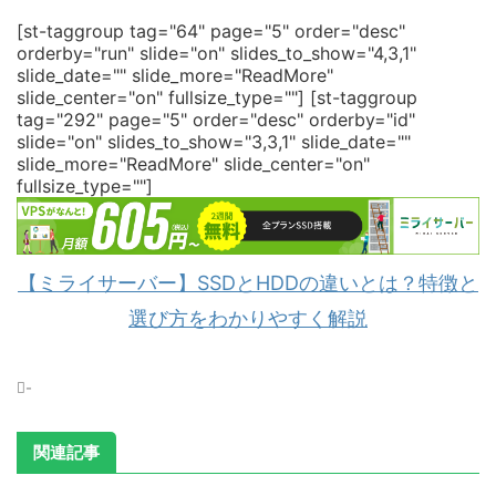
[st-taggroup tag="64" page="5" order="desc"
orderby="run" slide="on" slides_to_show="4,3,1"
slide_date="" slide_more="ReadMore"
slide_center="on" fullsize_type=""]
[st-taggroup
tag="292" page="5" order="desc" orderby="id"
slide="on" slides_to_show="3,3,1" slide_date=""
slide_more="ReadMore" slide_center="on"
fullsize_type=""]
【ミライサーバー】SSDとHDDの違いとは？特徴と
選び方をわかりやすく解説
-
関連記事