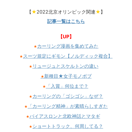
【
★
2022北京オリンピック関連
★
】
記事一覧はこちら
【UP】
カーリング漫画を集めてみた
★
スーツ規定にギモン【ノルディック複合】
★
リュージュとスケルトンの違い
★
新種目★女子モノボブ
★
「入賞」何位まで？
★
カーリングの「ゴシゴシ」なぜ？
★
「カーリング精神」が素晴らしすぎた
★
バイアスロンと北欧神話とマタギ
★
ショートトラック、何周してる？
★