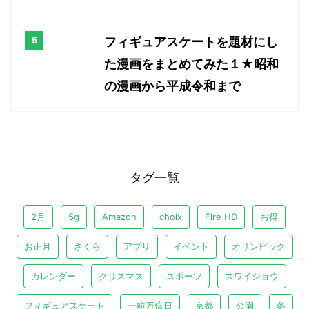
フィギュアスケートを題材にし
た漫画をまとめてみた１★昭和
の漫画から平成令和まで
タグ一覧
2月
5g
Amazon
choix
Fire HD
お得
お正月
さくら
アプリ
イベント
オリンピック
カレンダー
クリスマス
スポーツ
スワイショウ
フィギュアスケート
一粒万倍日
京都
公園
冬