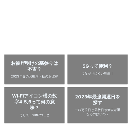
お彼岸明けの墓参りは
5Gって便利？
不吉？
つながりにくい理由！
2023年春のお彼岸・秋のお彼岸
Wi-Fiアイコン横の数
2023年最強開運日を
字4,5,6って何の意
探す
味？
一粒万倍日と天赦日や大安が重
なるのはいつ？
そして、wifi7のこと