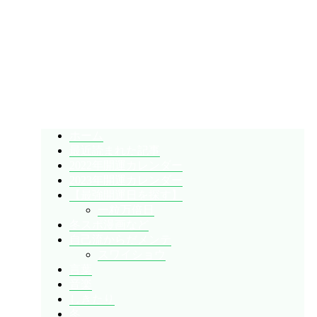
暇人が、あれやこれやとやってみる。
ひまぢんとん
ホーム
最近読まれた記事
2022年開運カレンダー
2023年開運カレンダー
【最強開運日を探す】
一粒万倍日
冬スポ漫画など
自己流からだメンテ
スワイショウ
言葉
音楽
しきたり
冬