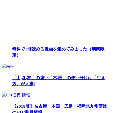
無料で1冊読める漫画を集めてみました（期間限
定）
「山,森,林」の違い「木,樹」の使い分けは「生え
方」が大事!
【2018版】名古屋・本四・広島・福岡北九州高速
のETC割引情報