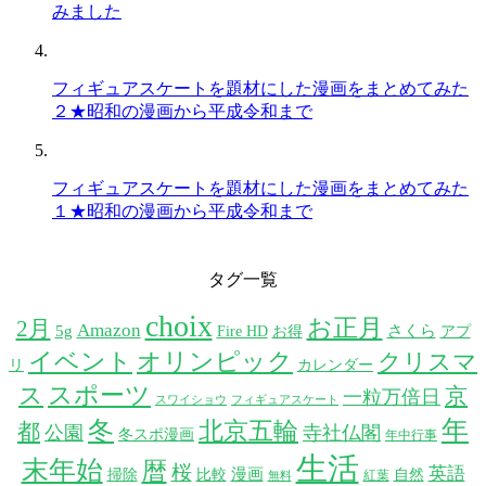
みました
フィギュアスケートを題材にした漫画をまとめてみた
２★昭和の漫画から平成令和まで
フィギュアスケートを題材にした漫画をまとめてみた
１★昭和の漫画から平成令和まで
タグ一覧
choix
お正月
2月
Amazon
5g
さくら
Fire HD
お得
アプ
イベント
オリンピック
クリスマ
リ
カレンダー
スポーツ
ス
京
一粒万倍日
スワイショウ
フィギュアスケート
年
冬
北京五輪
都
公園
寺社仏閣
冬スポ漫画
年中行事
生活
末年始
暦
桜
英語
漫画
掃除
比較
自然
紅葉
無料