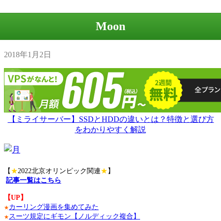
Moon
2018年1月2日
【ミライサーバー】SSDとHDDの違いとは？特徴と選び方
をわかりやすく解説
【
★
2022北京オリンピック関連
★
】
記事一覧はこちら
【UP】
カーリング漫画を集めてみた
★
スーツ規定にギモン【ノルディック複合】
★