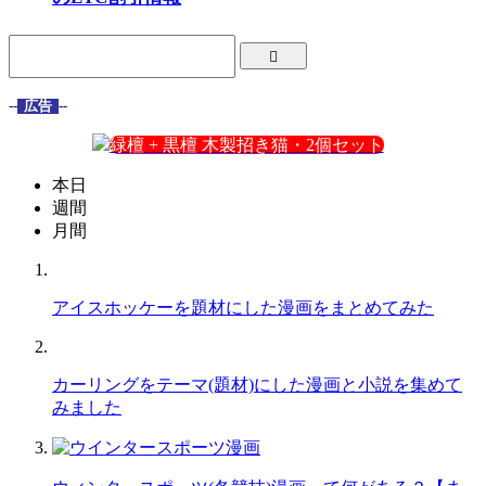
--
広告
--
緑檀 + 黒檀 木製招き猫・2個セット
本日
週間
月間
アイスホッケーを題材にした漫画をまとめてみた
カーリングをテーマ(題材)にした漫画と小説を集めて
みました