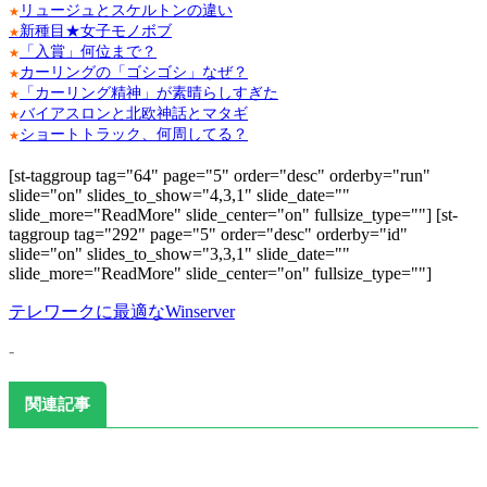
リュージュとスケルトンの違い
★
新種目★女子モノボブ
★
「入賞」何位まで？
★
カーリングの「ゴシゴシ」なぜ？
★
「カーリング精神」が素晴らしすぎた
★
バイアスロンと北欧神話とマタギ
★
ショートトラック、何周してる？
★
[st-taggroup tag="64" page="5" order="desc" orderby="run"
slide="on" slides_to_show="4,3,1" slide_date=""
slide_more="ReadMore" slide_center="on" fullsize_type=""]
[st-
taggroup tag="292" page="5" order="desc" orderby="id"
slide="on" slides_to_show="3,3,1" slide_date=""
slide_more="ReadMore" slide_center="on" fullsize_type=""]
テレワークに最適なWinserver
-
関連記事