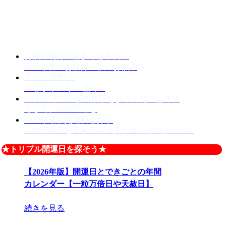
お彼岸明けの墓参りは不吉？
2023年春のお彼岸・秋のお彼岸
5Gって便利？
つながりにくい理由！
Wi-Fiアイコン横の数字4,5,6って何の意味？
そして、wifi7のこと
2023年最強開運日を探す
一粒万倍日と天赦日や大安が重なるのはいつ？
★トリプル開運日を探そう★
【2026年版】開運日とできごとの年間
カレンダー【一粒万倍日や天赦日】
続きを見る