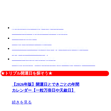
お彼岸明けの墓参りは不吉？
2023年春のお彼岸・秋のお彼岸
5Gって便利？
つながりにくい理由！
Wi-Fiアイコン横の数字4,5,6って何の意味？
そして、wifi7のこと
2023年最強開運日を探す
一粒万倍日と天赦日や大安が重なるのはいつ？
★トリプル開運日を探そう★
【2026年版】開運日とできごとの年間
カレンダー【一粒万倍日や天赦日】
続きを見る