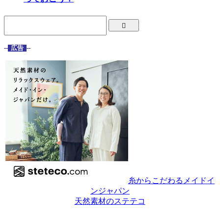
--
広告
--
糸からこだわるメイドイ
ンジャパン
天然素材のステテコ