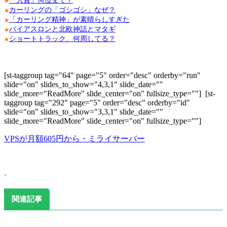
「入賞」何位まで？
★
カーリングの「ゴシゴシ」なぜ？
★
「カーリング精神」が素晴らしすぎた
★
バイアスロンと北欧神話とマタギ
★
ショートトラック、何周してる？
★
[st-taggroup tag="64" page="5" order="desc" orderby="run"
slide="on" slides_to_show="4,3,1" slide_date=""
slide_more="ReadMore" slide_center="on" fullsize_type=""]
[st-
taggroup tag="292" page="5" order="desc" orderby="id"
slide="on" slides_to_show="3,3,1" slide_date=""
slide_more="ReadMore" slide_center="on" fullsize_type=""]
VPSが月額605円から・ミライサーバー
-
関連記事