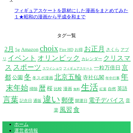
フィギュアスケートを題材にした漫画をまとめてみた
１★昭和の漫画から平成令和まで
タグ一覧
choix
お正月
2月
Amazon
5g
さくら
Fire HD
お得
アプ
イベント
オリンピック
クリスマ
リ
カレンダー
スポーツ
ス
京
一粒万倍日
スワイショウ
フィギュアスケート
年
冬
北京五輪
都
公園
寺社仏閣
冬スポ漫画
年中行事
生活
末年始
暦
桜
英語
漫画
掃除
比較
自然
紅葉
無料
違い
言葉
郵便
電子デバイス
音
記念日
通販
開運日
風習
食
楽
ホーム
運営者情報