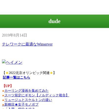
dude
2019年8月14日
テレワークに最適なWinserver
【
★
2022北京オリンピック関連
★
】
記事一覧はこちら
【UP】
カーリング漫画を集めてみた
★
スーツ規定にギモン【ノルディック複合】
★
リュージュとスケルトンの違い
★
新種目★女子モノボブ
★