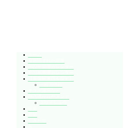
暇人が、あれやこれやとやってみる。
ひまぢんとん
ホーム
最近読まれた記事
2022年開運カレンダー
2023年開運カレンダー
【最強開運日を探す】
一粒万倍日
冬スポ漫画など
自己流からだメンテ
スワイショウ
言葉
音楽
しきたり
冬