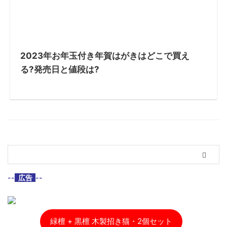
2023年お年玉付き年賀はがきはどこで買え
る?発売日と値段は?
--
広告
--
緑檀 + 黒檀 木製招き猫・2個セット