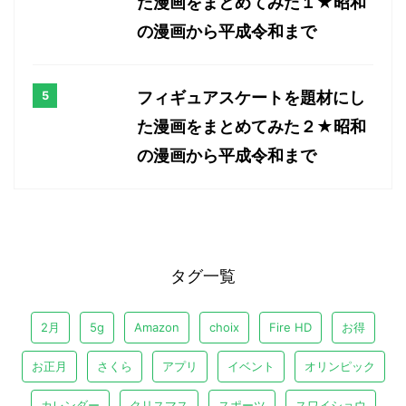
た漫画をまとめてみた１★昭和
の漫画から平成令和まで
フィギュアスケートを題材にし
た漫画をまとめてみた２★昭和
の漫画から平成令和まで
タグ一覧
2月
5g
Amazon
choix
Fire HD
お得
お正月
さくら
アプリ
イベント
オリンピック
カレンダー
クリスマス
スポーツ
スワイショウ