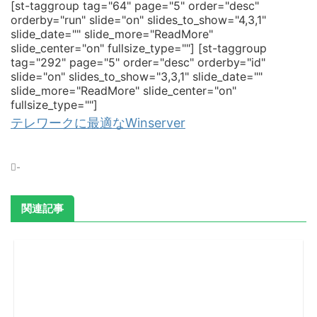
[st-taggroup tag="64" page="5" order="desc"
orderby="run" slide="on" slides_to_show="4,3,1"
slide_date="" slide_more="ReadMore"
slide_center="on" fullsize_type=""]
[st-taggroup
tag="292" page="5" order="desc" orderby="id"
slide="on" slides_to_show="3,3,1" slide_date=""
slide_more="ReadMore" slide_center="on"
fullsize_type=""]
テレワークに最適なWinserver
-
関連記事