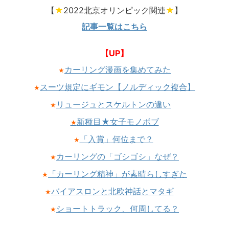
【
★
2022北京オリンピック関連
★
】
記事一覧はこちら
【UP】
カーリング漫画を集めてみた
★
スーツ規定にギモン【ノルディック複合】
★
リュージュとスケルトンの違い
★
新種目★女子モノボブ
★
「入賞」何位まで？
★
カーリングの「ゴシゴシ」なぜ？
★
「カーリング精神」が素晴らしすぎた
★
バイアスロンと北欧神話とマタギ
★
ショートトラック、何周してる？
★