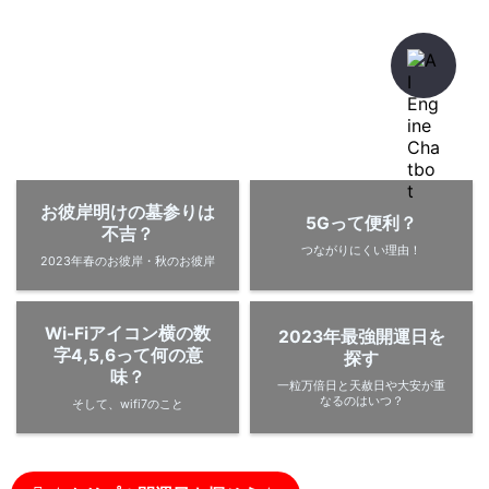
暇人が、あれやこれやとやってみる。
ひまぢんとん
お彼岸明けの墓参りは
5Gって便利？
不吉？
つながりにくい理由！
2023年春のお彼岸・秋のお彼岸
Wi-Fiアイコン横の数
2023年最強開運日を
字4,5,6って何の意
探す
味？
一粒万倍日と天赦日や大安が重
なるのはいつ？
そして、wifi7のこと