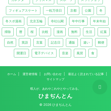
フィギュアスケート
一粒万倍日
京都
公園
冬
冬スポ漫画
北京五輪
寺社仏閣
年中行事
年末年始
掃除
暦
桜
比較
漫画
無料
生活
紅葉
自然
英語
言葉
記念日
通販
違い
郵便
開運日
電子デバイス
音楽
風習
食
ホーム
運営者情報
お問い合わせ
最近よく読まれている記事
サイトマップ
暇人が、あれやこれやとやってみる。
ひまぢんとん
© 2026 ひまぢんとん