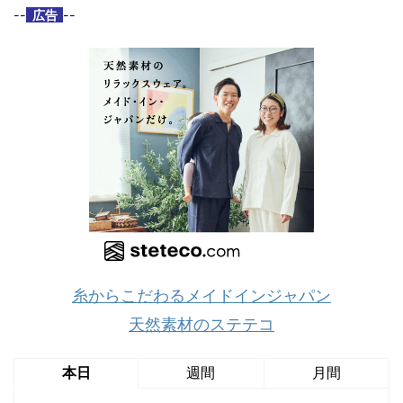
--
広告
--
糸からこだわるメイドインジャパン
天然素材のステテコ
本日
週間
月間