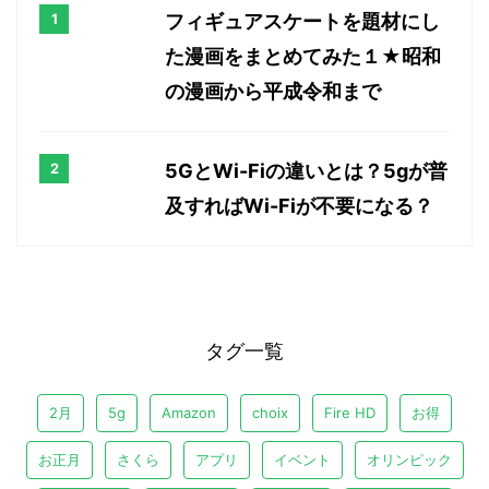
フィギュアスケートを題材にし
た漫画をまとめてみた１★昭和
の漫画から平成令和まで
5GとWi-Fiの違いとは？5gが普
及すればWi-Fiが不要になる？
タグ一覧
2月
5g
Amazon
choix
Fire HD
お得
お正月
さくら
アプリ
イベント
オリンピック