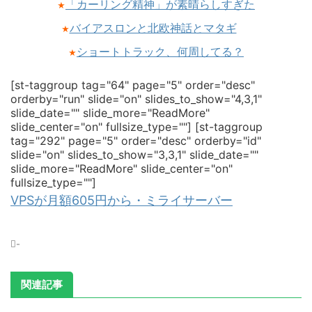
「カーリング精神」が素晴らしすぎた
★
バイアスロンと北欧神話とマタギ
★
ショートトラック、何周してる？
★
[st-taggroup tag="64" page="5" order="desc"
orderby="run" slide="on" slides_to_show="4,3,1"
slide_date="" slide_more="ReadMore"
slide_center="on" fullsize_type=""]
[st-taggroup
tag="292" page="5" order="desc" orderby="id"
slide="on" slides_to_show="3,3,1" slide_date=""
slide_more="ReadMore" slide_center="on"
fullsize_type=""]
VPSが月額605円から・ミライサーバー
-
関連記事