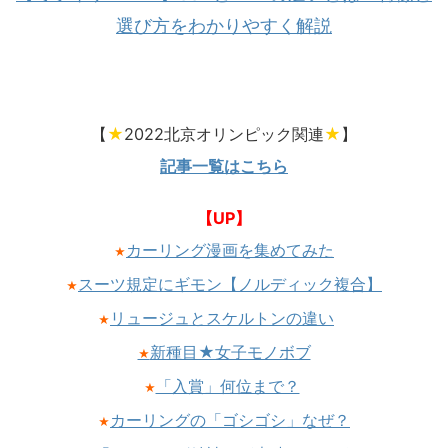
選び方をわかりやすく解説
【
★
2022北京オリンピック関連
★
】
記事一覧はこちら
【UP】
カーリング漫画を集めてみた
★
スーツ規定にギモン【ノルディック複合】
★
リュージュとスケルトンの違い
★
新種目★女子モノボブ
★
「入賞」何位まで？
★
カーリングの「ゴシゴシ」なぜ？
★