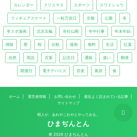
カレンダー
クリスマス
スポーツ
スワイショウ
フィギュアスケート
一粒万倍日
京都
公園
冬
冬スポ漫画
北京五輪
寺社仏閣
年中行事
年末年始
掃除
暦
桜
比較
漫画
無料
生活
紅葉
自然
英語
言葉
記念日
通販
違い
郵便
開運日
電子デバイス
音楽
風習
食
ホーム
運営者情報
お問い合わせ
最近よく読まれている記事
サイトマップ
暇人が、あれやこれやとやってみる。
ひまぢんとん
© 2026 ひまぢんとん