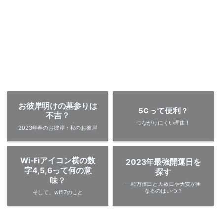
お彼岸明けの墓参りは
5Gって便利？
不吉？
つながりにくい理由！
2023年春のお彼岸・秋のお彼岸
Wi-Fiアイコン横の数
2023年最強開運日を
字4,5,6って何の意
探す
味？
一粒万倍日と天赦日や大安が重
なるのはいつ？
そして、wifi7のこと