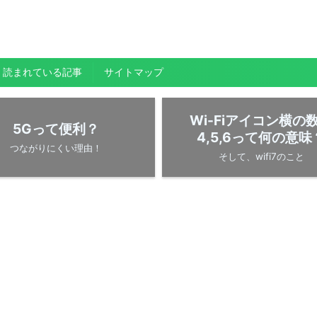
く読まれている記事
サイトマップ
Wi-Fiアイコン横の
5Gって便利？
4,5,6って何の意味
つながりにくい理由！
そして、wifi7のこと