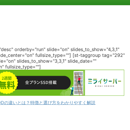
desc" orderby="run" slide="on" slides_to_show="4,3,1"
de_center="on" fullsize_type=""]
[st-taggroup tag="292"
e="on" slides_to_show="3,3,1" slide_date=""
 fullsize_type=""]
DDの違いとは？特徴と選び方をわかりやすく解説