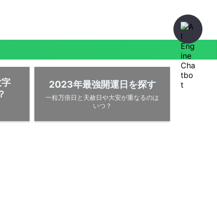
数字
2023年最強開運日を探す
？
一粒万倍日と天赦日や大安が重なるのは
いつ？