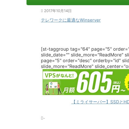
2017年10月14日
テレワークに最適なWinserver
[st-taggroup tag="64" page="5" order="
slide_date="" slide_more="ReadMore" sli
page="5" order="desc" orderby="id" slid
slide_more="ReadMore" slide_center="on"
【ミライサーバー】SSDとH
-