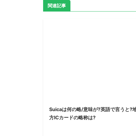
関連記事
Suicaは何の略/意味が?英語で言うと?
方ICカードの略称は?