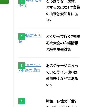
どろぼうを「泥棒」
とするのはなぜ?言葉
の由来は愛知県にあ
り?
どうやって行く?城陽
花火大会の穴場情報
と駐車場㊙対策
あのジャージに入っ
ているライン(線)は
何由来？なぜにある
の？
神棚、仏壇の『雲』