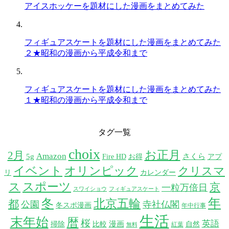
アイスホッケーを題材にした漫画をまとめてみた
フィギュアスケートを題材にした漫画をまとめてみた
２★昭和の漫画から平成令和まで
フィギュアスケートを題材にした漫画をまとめてみた
１★昭和の漫画から平成令和まで
タグ一覧
choix
お正月
2月
Amazon
5g
さくら
Fire HD
お得
アプ
イベント
オリンピック
クリスマ
リ
カレンダー
スポーツ
ス
京
一粒万倍日
スワイショウ
フィギュアスケート
年
冬
北京五輪
都
公園
寺社仏閣
冬スポ漫画
年中行事
生活
末年始
暦
桜
英語
漫画
掃除
比較
自然
紅葉
無料