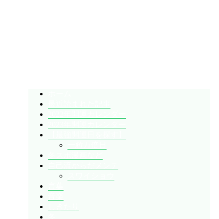
暇人が、あれやこれやとやってみる。
ひまぢんとん
ホーム
最近読まれた記事
2022年開運カレンダー
2023年開運カレンダー
【最強開運日を探す】
一粒万倍日
冬スポ漫画など
自己流からだメンテ
スワイショウ
言葉
音楽
しきたり
冬