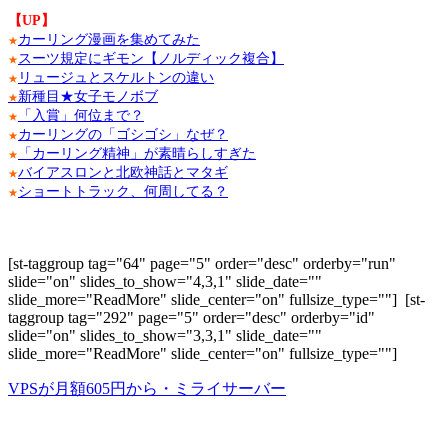
【UP】
カーリング漫画を集めてみた
★
スーツ規定にギモン【ノルディック複合】
★
リュージュとスケルトンの違い
★
新種目★女子モノボブ
★
「入賞」何位まで？
★
カーリングの「ゴシゴシ」なぜ？
★
「カーリング精神」が素晴らしすぎた
★
バイアスロンと北欧神話とマタギ
★
ショートトラック、何周してる？
★
[st-taggroup tag="64" page="5" order="desc" orderby="run"
slide="on" slides_to_show="4,3,1" slide_date=""
slide_more="ReadMore" slide_center="on" fullsize_type=""]
[st-
taggroup tag="292" page="5" order="desc" orderby="id"
slide="on" slides_to_show="3,3,1" slide_date=""
slide_more="ReadMore" slide_center="on" fullsize_type=""]
VPSが月額605円から・ミライサーバー