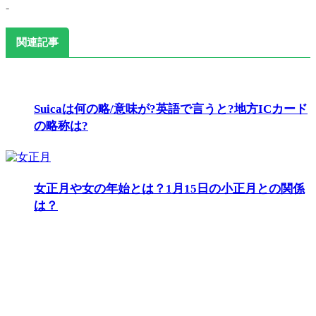
-
関連記事
Suicaは何の略/意味が?英語で言うと?地方ICカード
の略称は?
女正月や女の年始とは？1月15日の小正月との関係
は？