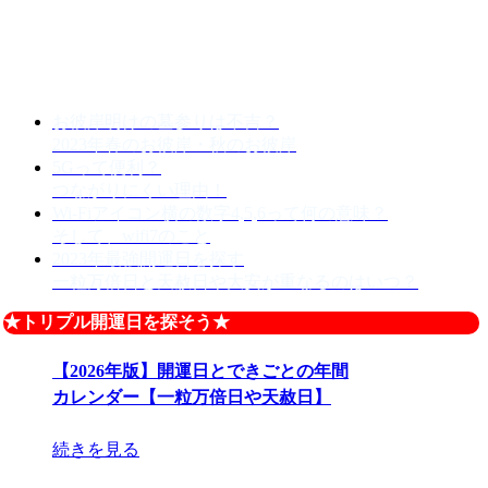
お彼岸明けの墓参りは不吉？
2023年春のお彼岸・秋のお彼岸
5Gって便利？
つながりにくい理由！
Wi-Fiアイコン横の数字4,5,6って何の意味？
そして、wifi7のこと
2023年最強開運日を探す
一粒万倍日と天赦日や大安が重なるのはいつ？
★トリプル開運日を探そう★
【2026年版】開運日とできごとの年間
カレンダー【一粒万倍日や天赦日】
続きを見る