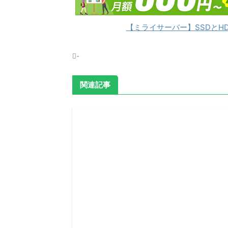
【ミライサーバー】SSDとH
-
関連記事