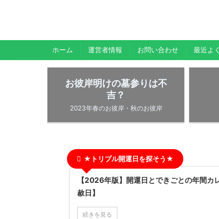
暇人が、あれやこれやとやってみる。
ひまぢんとん
ホーム
運営者情報
お問い合わせ
最近よ
お彼岸明けの墓参りは不
吉？
2023年春のお彼岸・秋のお彼岸
★トリプル開運日を探そう★
【2026年版】開運日とできごとの年間カ
赦日】
続きを見る