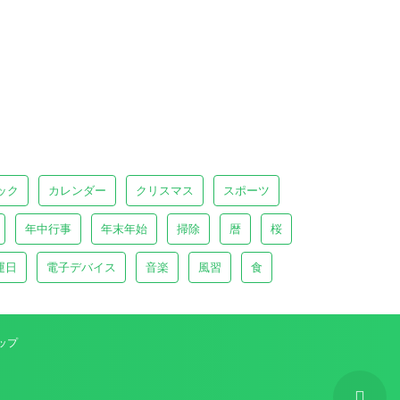
ック
カレンダー
クリスマス
スポーツ
年中行事
年末年始
掃除
暦
桜
運日
電子デバイス
音楽
風習
食
ップ