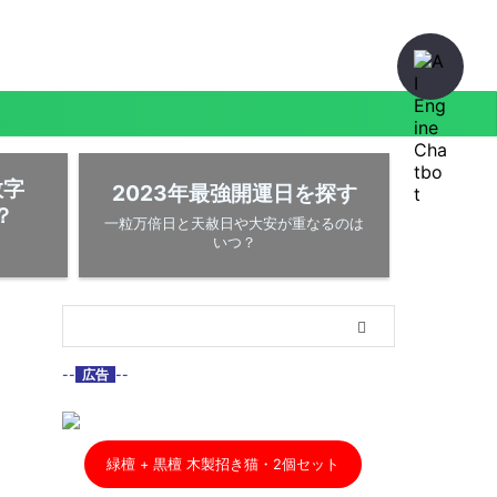
数字
2023年最強開運日を探す
？
一粒万倍日と天赦日や大安が重なるのは
いつ？
--
広告
--
緑檀 + 黒檀 木製招き猫・2個セット