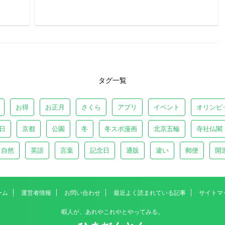
タグ一覧
お得
お正月
さくら
アプリ
イベント
オリンピ
日
京都
公園
冬
冬スポ漫画
北京五輪
寺社仏閣
自然
英語
言葉
記念日
通販
違い
郵便
開
ーム
運営者情報
お問い合わせ
最近よく読まれている記事
サイトマ
暇人が、あれやこれやとやってみる。