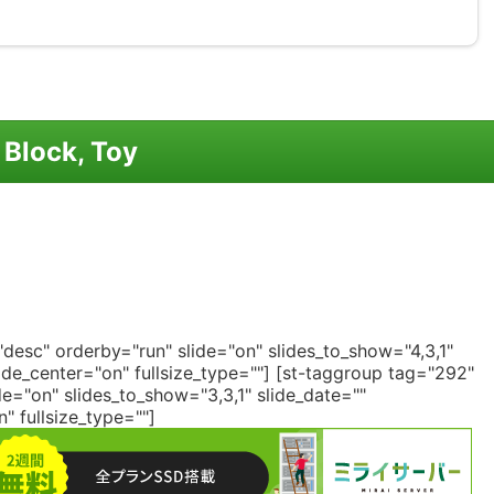
Block, Toy
desc" orderby="run" slide="on" slides_to_show="4,3,1"
de_center="on" fullsize_type=""]
[st-taggroup tag="292"
e="on" slides_to_show="3,3,1" slide_date=""
 fullsize_type=""]