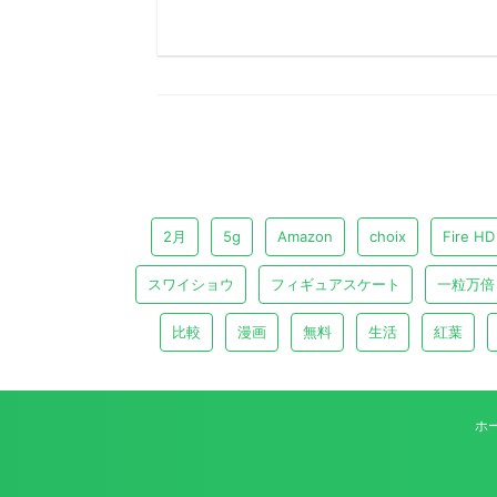
2月
5g
Amazon
choix
Fire HD
スワイショウ
フィギュアスケート
一粒万倍
比較
漫画
無料
生活
紅葉
ホ