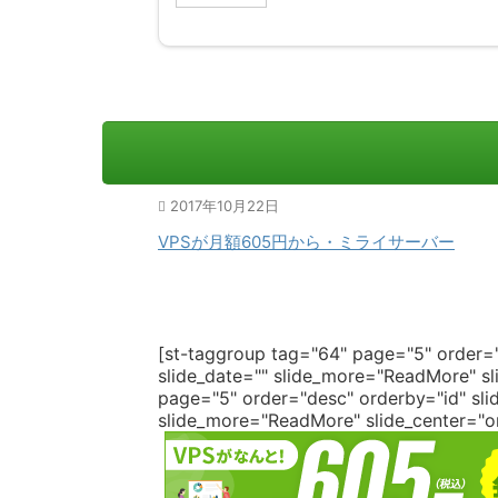
2017年10月22日
VPSが月額605円から・ミライサーバー
[st-taggroup tag="64" page="5" order="
slide_date="" slide_more="ReadMore" sli
page="5" order="desc" orderby="id" slid
slide_more="ReadMore" slide_center="on"