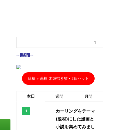
--
広告
--
緑檀 + 黒檀 木製招き猫・2個セット
本日
週間
月間
カーリングをテーマ
(題材)にした漫画と
小説を集めてみまし