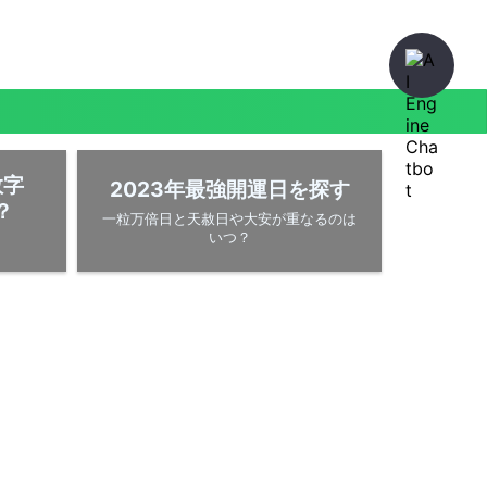
数字
2023年最強開運日を探す
？
一粒万倍日と天赦日や大安が重なるのは
いつ？