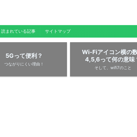
く読まれている記事
サイトマップ
Wi-Fiアイコン横の
5Gって便利？
4,5,6って何の意味
つながりにくい理由！
そして、wifi7のこと