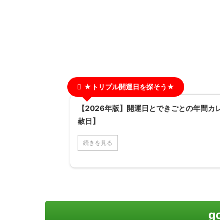
★トリプル開運日を探そう★
【2026年版】開運日とできごとの年間カ
赦日】
続きを見る
g