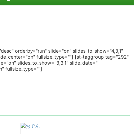
desc" orderby="run" slide="on" slides_to_show="4,3,1"
de_center="on" fullsize_type=""]
[st-taggroup tag="292"
e="on" slides_to_show="3,3,1" slide_date=""
 fullsize_type=""]