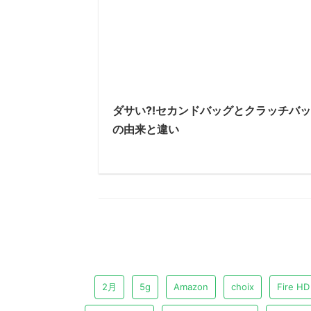
ダサい?!セカンドバッグとクラッチバ
の由来と違い
2月
5g
Amazon
choix
Fire HD