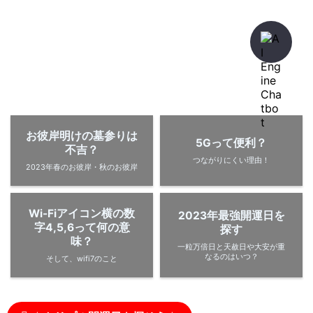
暇人が、あれやこれやとやってみる。
ひまぢんとん
お彼岸明けの墓参りは
5Gって便利？
不吉？
つながりにくい理由！
2023年春のお彼岸・秋のお彼岸
Wi-Fiアイコン横の数
2023年最強開運日を
字4,5,6って何の意
探す
味？
一粒万倍日と天赦日や大安が重
なるのはいつ？
そして、wifi7のこと