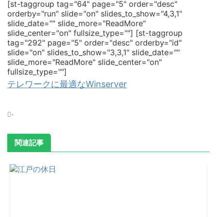
[st-taggroup tag="64" page="5" order="desc"
orderby="run" slide="on" slides_to_show="4,3,1"
slide_date="" slide_more="ReadMore"
slide_center="on" fullsize_type=""]
[st-taggroup
tag="292" page="5" order="desc" orderby="id"
slide="on" slides_to_show="3,3,1" slide_date=""
slide_more="ReadMore" slide_center="on"
fullsize_type=""]
テレワークに最適なWinserver
-
関連記事