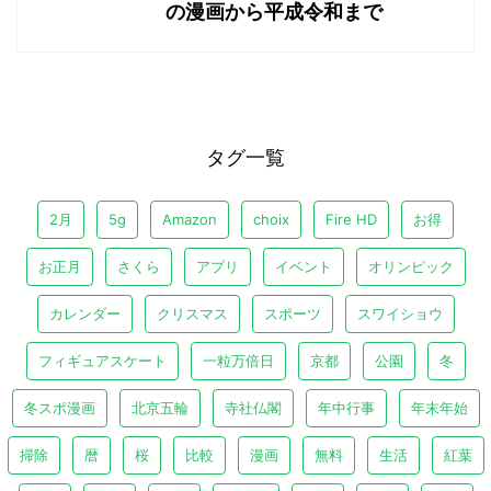
の漫画から平成令和まで
タグ一覧
2月
5g
Amazon
choix
Fire HD
お得
お正月
さくら
アプリ
イベント
オリンピック
カレンダー
クリスマス
スポーツ
スワイショウ
フィギュアスケート
一粒万倍日
京都
公園
冬
冬スポ漫画
北京五輪
寺社仏閣
年中行事
年末年始
掃除
暦
桜
比較
漫画
無料
生活
紅葉