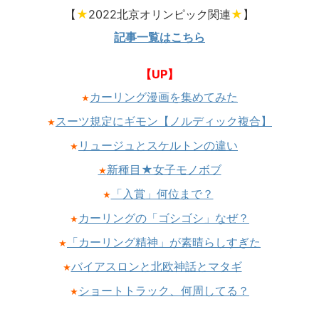
【
★
2022北京オリンピック関連
★
】
記事一覧はこちら
【UP】
カーリング漫画を集めてみた
★
スーツ規定にギモン【ノルディック複合】
★
リュージュとスケルトンの違い
★
新種目★女子モノボブ
★
「入賞」何位まで？
★
カーリングの「ゴシゴシ」なぜ？
★
「カーリング精神」が素晴らしすぎた
★
バイアスロンと北欧神話とマタギ
★
ショートトラック、何周してる？
★