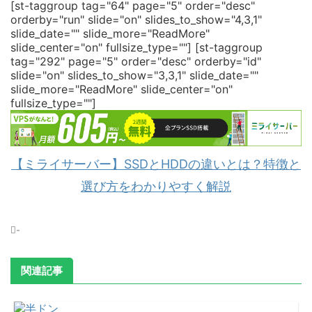
[st-taggroup tag="64" page="5" order="desc"
orderby="run" slide="on" slides_to_show="4,3,1"
slide_date="" slide_more="ReadMore"
slide_center="on" fullsize_type=""]
[st-taggroup
tag="292" page="5" order="desc" orderby="id"
slide="on" slides_to_show="3,3,1" slide_date=""
slide_more="ReadMore" slide_center="on"
fullsize_type=""]
【ミライサーバー】SSDとHDDの違いとは？特徴と
選び方をわかりやすく解説
-
関連記事