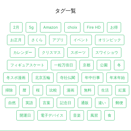
タグ一覧
2月
5g
Amazon
choix
Fire HD
お得
お正月
さくら
アプリ
イベント
オリンピック
カレンダー
クリスマス
スポーツ
スワイショウ
フィギュアスケート
一粒万倍日
京都
公園
冬
冬スポ漫画
北京五輪
寺社仏閣
年中行事
年末年始
掃除
暦
桜
比較
漫画
無料
生活
紅葉
自然
英語
言葉
記念日
通販
違い
郵便
開運日
電子デバイス
音楽
風習
食