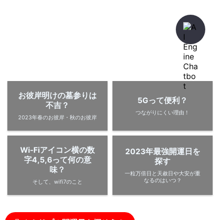
暇人が、あれやこれやとやってみる。
ひまぢんとん
お彼岸明けの墓参りは
5Gって便利？
不吉？
つながりにくい理由！
2023年春のお彼岸・秋のお彼岸
Wi-Fiアイコン横の数
2023年最強開運日を
字4,5,6って何の意
探す
味？
一粒万倍日と天赦日や大安が重
なるのはいつ？
そして、wifi7のこと