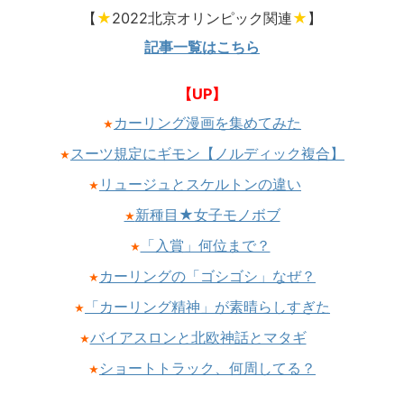
【
★
2022北京オリンピック関連
★
】
記事一覧はこちら
【UP】
カーリング漫画を集めてみた
★
スーツ規定にギモン【ノルディック複合】
★
リュージュとスケルトンの違い
★
新種目★女子モノボブ
★
「入賞」何位まで？
★
カーリングの「ゴシゴシ」なぜ？
★
「カーリング精神」が素晴らしすぎた
★
バイアスロンと北欧神話とマタギ
★
ショートトラック、何周してる？
★