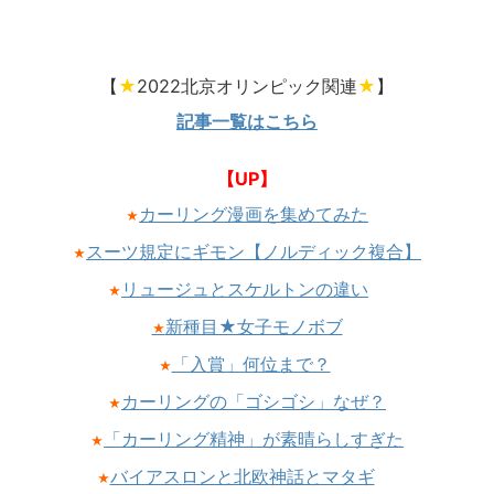
【
★
2022北京オリンピック関連
★
】
記事一覧はこちら
【UP】
カーリング漫画を集めてみた
★
スーツ規定にギモン【ノルディック複合】
★
リュージュとスケルトンの違い
★
新種目★女子モノボブ
★
「入賞」何位まで？
★
カーリングの「ゴシゴシ」なぜ？
★
「カーリング精神」が素晴らしすぎた
★
バイアスロンと北欧神話とマタギ
★