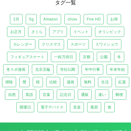
タグ一覧
2月
5g
Amazon
choix
Fire HD
お得
お正月
さくら
アプリ
イベント
オリンピック
カレンダー
クリスマス
スポーツ
スワイショウ
フィギュアスケート
一粒万倍日
京都
公園
冬
冬スポ漫画
北京五輪
寺社仏閣
年中行事
年末年始
掃除
暦
桜
比較
漫画
無料
生活
紅葉
自然
英語
言葉
記念日
通販
違い
郵便
開運日
電子デバイス
音楽
風習
食