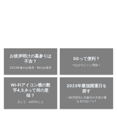
お彼岸明けの墓参りは
5Gって便利？
不吉？
つながりにくい理由！
2023年春のお彼岸・秋のお彼岸
Wi-Fiアイコン横の数
2023年最強開運日を
字4,5,6って何の意
探す
味？
一粒万倍日と天赦日や大安が重
なるのはいつ？
そして、wifi7のこと