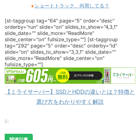
ショートトラック、何周してる？
★
[st-taggroup tag="64" page="5" order="desc"
orderby="run" slide="on" slides_to_show="4,3,1"
slide_date="" slide_more="ReadMore"
slide_center="on" fullsize_type=""]
[st-taggroup
tag="292" page="5" order="desc" orderby="id"
slide="on" slides_to_show="3,3,1" slide_date=""
slide_more="ReadMore" slide_center="on"
fullsize_type=""]
【ミライサーバー】SSDとHDDの違いとは？特徴と
選び方をわかりやすく解説
-
関連記事