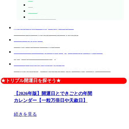
暦
伝承
サイトマップ
お彼岸明けの墓参りは不吉？
2023年春のお彼岸・秋のお彼岸
5Gって便利？
つながりにくい理由！
Wi-Fiアイコン横の数字4,5,6って何の意味？
そして、wifi7のこと
2023年最強開運日を探す
一粒万倍日と天赦日や大安が重なるのはいつ？
★トリプル開運日を探そう★
【2026年版】開運日とできごとの年間
カレンダー【一粒万倍日や天赦日】
続きを見る