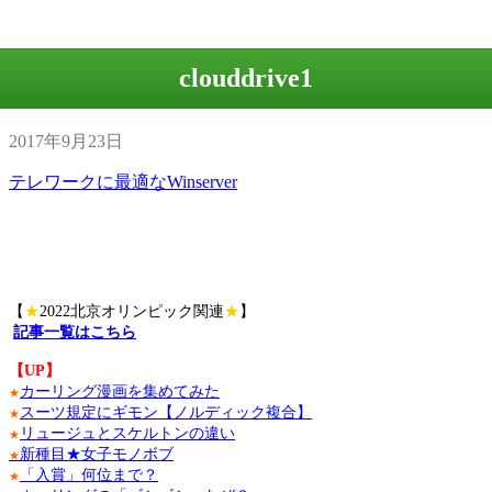
clouddrive1
2017年9月23日
テレワークに最適なWinserver
【
★
2022北京オリンピック関連
★
】
記事一覧はこちら
【UP】
カーリング漫画を集めてみた
★
スーツ規定にギモン【ノルディック複合】
★
リュージュとスケルトンの違い
★
新種目★女子モノボブ
★
「入賞」何位まで？
★