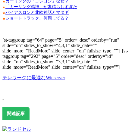
カーリングの「ゴシゴシ」なぜ？
★
「カーリング精神」が素晴らしすぎた
★
バイアスロンと北欧神話とマタギ
★
ショートトラック、何周してる？
★
[st-taggroup tag="64" page="5" order="desc" orderby="run"
slide="on" slides_to_show="4,3,1" slide_date=""
slide_more="ReadMore" slide_center="on" fullsize_type=""]
[st-
taggroup tag="292" page="5" order="desc" orderby="id"
slide="on" slides_to_show="3,3,1" slide_date=""
slide_more="ReadMore" slide_center="on" fullsize_type=""]
テレワークに最適なWinserver
-
関連記事