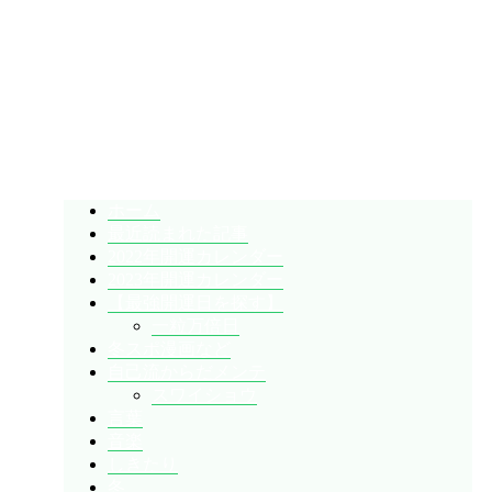
暇人が、あれやこれやとやってみる。
ひまぢんとん
ホーム
最近読まれた記事
2022年開運カレンダー
2023年開運カレンダー
【最強開運日を探す】
一粒万倍日
冬スポ漫画など
自己流からだメンテ
スワイショウ
言葉
音楽
しきたり
冬