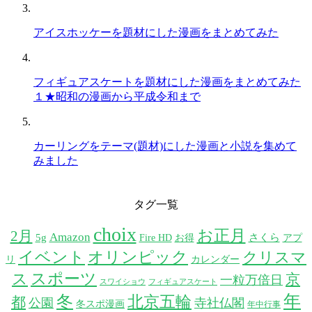
アイスホッケーを題材にした漫画をまとめてみた
フィギュアスケートを題材にした漫画をまとめてみた
１★昭和の漫画から平成令和まで
カーリングをテーマ(題材)にした漫画と小説を集めて
みました
タグ一覧
choix
お正月
2月
Amazon
5g
さくら
Fire HD
お得
アプ
イベント
オリンピック
クリスマ
リ
カレンダー
スポーツ
ス
京
一粒万倍日
スワイショウ
フィギュアスケート
年
冬
北京五輪
都
公園
寺社仏閣
冬スポ漫画
年中行事