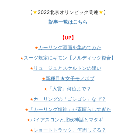
【
★
2022北京オリンピック関連
★
】
記事一覧はこちら
【UP】
カーリング漫画を集めてみた
★
スーツ規定にギモン【ノルディック複合】
★
リュージュとスケルトンの違い
★
新種目★女子モノボブ
★
「入賞」何位まで？
★
カーリングの「ゴシゴシ」なぜ？
★
「カーリング精神」が素晴らしすぎた
★
バイアスロンと北欧神話とマタギ
★
ショートトラック、何周してる？
★