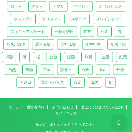
お正月
さくら
アプリ
イベント
オリンピック
カレンダー
クリスマス
スポーツ
スワイショウ
フィギュアスケート
一粒万倍日
京都
公園
冬
冬スポ漫画
北京五輪
寺社仏閣
年中行事
年末年始
掃除
暦
桜
比較
漫画
無料
生活
紅葉
自然
英語
言葉
記念日
通販
違い
郵便
開運日
電子デバイス
音楽
風習
食
ホーム
運営者情報
お問い合わせ
最近よく読まれている記事
サイトマップ
暇人が、あれやこれやとやってみる。