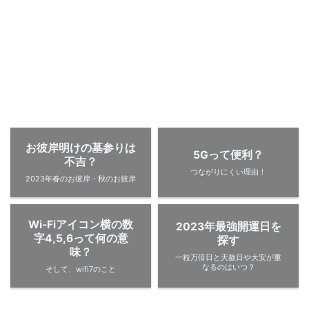
お彼岸明けの墓参りは
5Gって便利？
不吉？
つながりにくい理由！
2023年春のお彼岸・秋のお彼岸
Wi-Fiアイコン横の数
2023年最強開運日を
字4,5,6って何の意
探す
味？
一粒万倍日と天赦日や大安が重
なるのはいつ？
そして、wifi7のこと