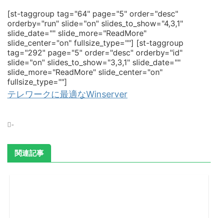
[st-taggroup tag="64" page="5" order="desc"
orderby="run" slide="on" slides_to_show="4,3,1"
slide_date="" slide_more="ReadMore"
slide_center="on" fullsize_type=""]
[st-taggroup
tag="292" page="5" order="desc" orderby="id"
slide="on" slides_to_show="3,3,1" slide_date=""
slide_more="ReadMore" slide_center="on"
fullsize_type=""]
テレワークに最適なWinserver
-
関連記事