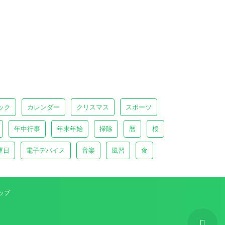
ック
カレンダー
クリスマス
スポーツ
年中行事
年末年始
掃除
暦
桜
運日
電子デバイス
音楽
風習
食
ップ