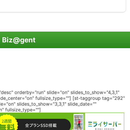
Biz@gent
desc" orderby="run" slide="on" slides_to_show="4,3,1"
de_center="on" fullsize_type=""]
[st-taggroup tag="292"
e="on" slides_to_show="3,3,1" slide_date=""
 fullsize_type=""]