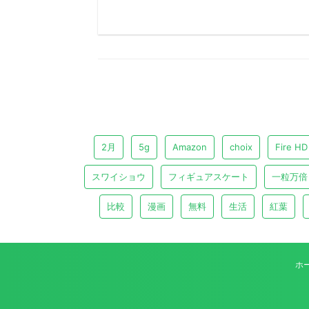
2月
5g
Amazon
choix
Fire HD
スワイショウ
フィギュアスケート
一粒万倍
比較
漫画
無料
生活
紅葉
ホ