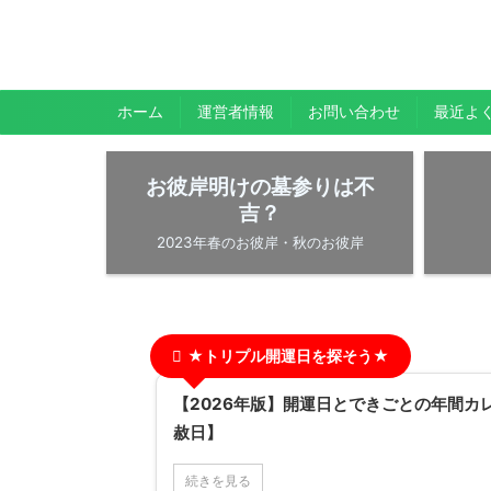
暇人が、あれやこれやとやってみる。
ひまぢんとん
ホーム
運営者情報
お問い合わせ
最近よ
お彼岸明けの墓参りは不
吉？
2023年春のお彼岸・秋のお彼岸
★トリプル開運日を探そう★
【2026年版】開運日とできごとの年間カ
赦日】
続きを見る