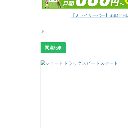
【ミライサーバー】SSDとH
-
関連記事