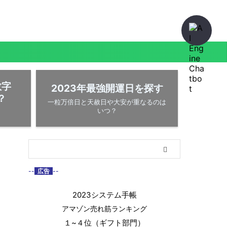
数字
2023年最強開運日を探す
？
一粒万倍日と天赦日や大安が重なるのは
いつ？
--
広告
--
2023システム手帳
アマゾン売れ筋ランキング
１~４位（ギフト部門）