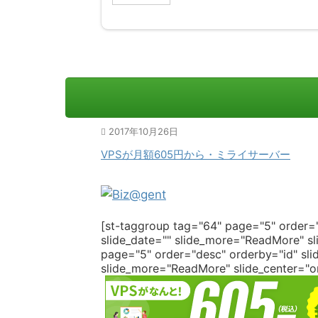
2017年10月26日
VPSが月額605円から・ミライサーバー
[st-taggroup tag="64" page="5" order="
slide_date="" slide_more="ReadMore" sli
page="5" order="desc" orderby="id" slid
slide_more="ReadMore" slide_center="on"