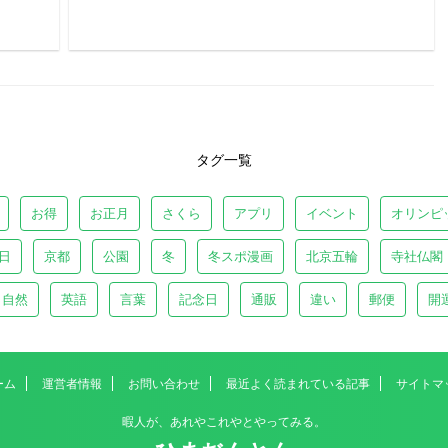
タグ一覧
お得
お正月
さくら
アプリ
イベント
オリンピ
日
京都
公園
冬
冬スポ漫画
北京五輪
寺社仏閣
自然
英語
言葉
記念日
通販
違い
郵便
開
ーム
運営者情報
お問い合わせ
最近よく読まれている記事
サイトマ
暇人が、あれやこれやとやってみる。