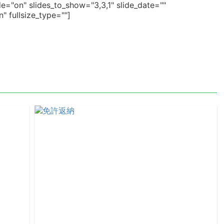
e="on" slides_to_show="3,3,1" slide_date=""
 fullsize_type=""]