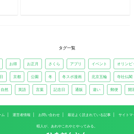
タグ一覧
お得
お正月
さくら
アプリ
イベント
オリンピ
日
京都
公園
冬
冬スポ漫画
北京五輪
寺社仏閣
自然
英語
言葉
記念日
通販
違い
郵便
開
ーム
運営者情報
お問い合わせ
最近よく読まれている記事
サイトマ
暇人が、あれやこれやとやってみる。