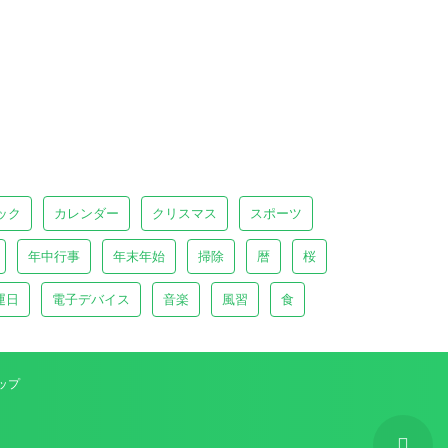
ック
カレンダー
クリスマス
スポーツ
年中行事
年末年始
掃除
暦
桜
運日
電子デバイス
音楽
風習
食
ップ