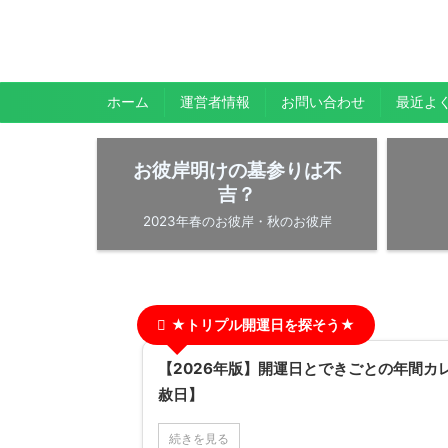
暇人が、あれやこれやとやってみる。
ひまぢんとん
ホーム
運営者情報
お問い合わせ
最近よ
お彼岸明けの墓参りは不
吉？
2023年春のお彼岸・秋のお彼岸
★トリプル開運日を探そう★
【2026年版】開運日とできごとの年間カ
赦日】
続きを見る