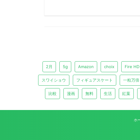
2月
5g
Amazon
choix
Fire HD
スワイショウ
フィギュアスケート
一粒万倍
比較
漫画
無料
生活
紅葉
ホ