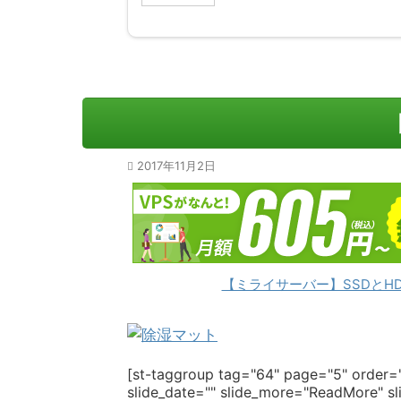
2017年11月2日
【ミライサーバー】SSDとH
[st-taggroup tag="64" page="5" order="
slide_date="" slide_more="ReadMore" sli