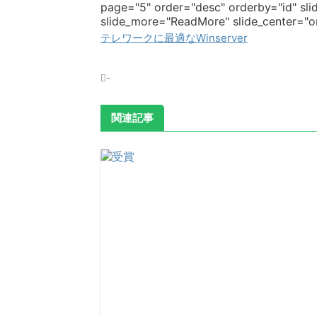
page="5" order="desc" orderby="id" slid
slide_more="ReadMore" slide_center="on"
テレワークに最適なWinserver
-
関連記事