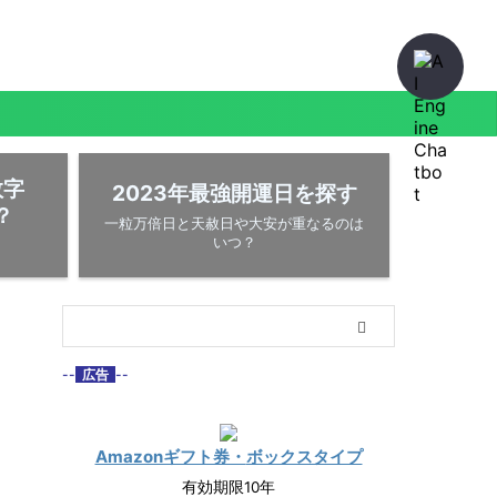
数字
2023年最強開運日を探す
？
一粒万倍日と天赦日や大安が重なるのは
いつ？
--
広告
--
Amazonギフト券・
ボックスタイプ
有効期限10年