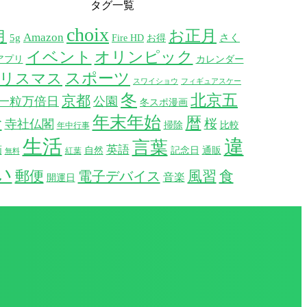
タグ一覧
choix
お正月
月
Amazon
5g
さく
Fire HD
お得
イベント
オリンピック
アプリ
カレンダー
スポーツ
リスマス
スワイショウ
フィギュアスケー
冬
北京五
京都
一粒万倍日
公園
冬スポ漫画
年末年始
輪
暦
桜
寺社仏閣
掃除
比較
年中行事
生活
違
言葉
英語
画
自然
記念日
通販
紅葉
無料
い
郵便
風習
食
電子デバイス
音楽
開運日