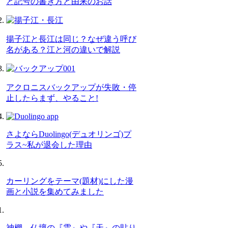
と記号の書き方と由来のお話
揚子江と長江は同じ？なぜ違う呼び
名がある？江と河の違いで解説
アクロニスバックアップが失敗・停
止したらまず、やること!
さよならDuolingo(デュオリンゴ)プ
ラス~私が退会した理由
カーリングをテーマ(題材)にした漫
画と小説を集めてみました
神棚、仏壇の『雲』や『天』の貼り