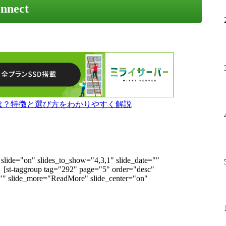
onnect
とは？特徴と選び方をわかりやすく解説
slide="on" slides_to_show="4,3,1" slide_date=""
]
[st-taggroup tag="292" page="5" order="desc"
="" slide_more="ReadMore" slide_center="on"