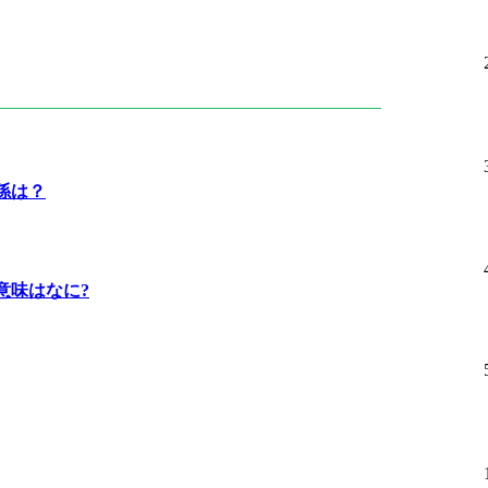
係は？
意味はなに?