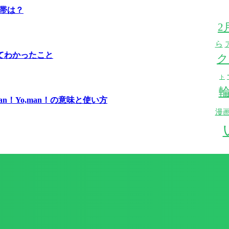
間帯は？
2
ら
みてわかったこと
ク
ト
n！Yo,man！の意味と使い方
漫