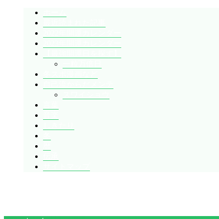
ホーム
最近読まれた記事
2022年開運カレンダー
2023年開運カレンダー
【最強開運日を探す】
一粒万倍日
冬スポ漫画など
自己流からだメンテ
スワイショウ
言葉
音楽
しきたり
冬
暦
伝承
サイトマップ
暇人が、あれやこれやとやってみる。
ひまぢんとん