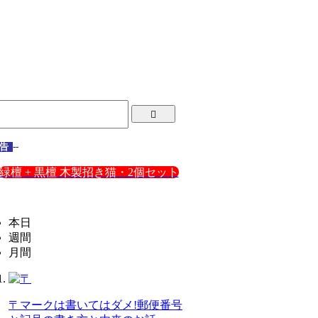
告
--
緑檀 + 黒檀 木製招き猫・2個セット
本日
週間
月間
〒マークは書いてはダメ!郵便番号