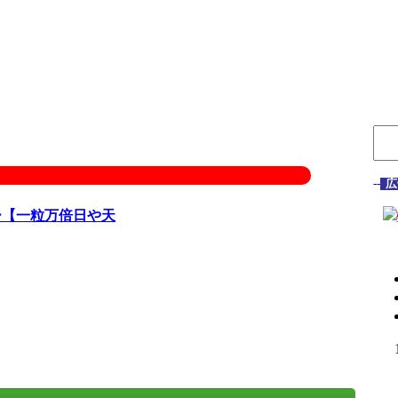
--
広
ー【一粒万倍日や天