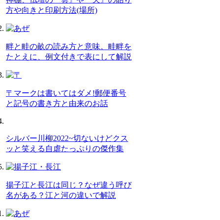
方や向きと印刷方法(場所)
畔と畦の畝の読み方と意味。畦畔を
たとえに、例文付きで表にして解説
〒マークは書いてはダメ!郵便番号
と記号の書き方と由来のお話
シルバー川柳2022~切ないけどクス
ッと笑える自虐たっぷりの傑作集
揚子江と長江は同じ？なぜ違う呼び
名がある？江と河の違いで解説