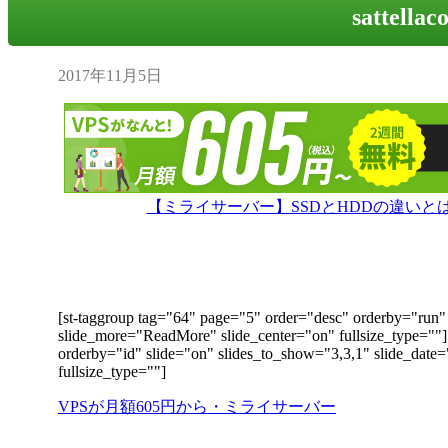
sattellac
2017年11月5日
【ミライサーバー】SSDとHDDの違い
[st-taggroup tag="64" page="5" order="desc" orderby="run" 
slide_more="ReadMore" slide_center="on" fullsize_type=""
orderby="id" slide="on" slides_to_show="3,3,1" slide_date
fullsize_type=""]
VPSが月額605円から・ミライサーバー