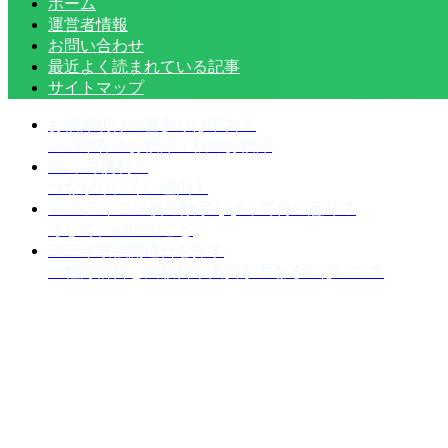
ホーム
運営者情報
お問い合わせ
最近よく読まれている記事
サイトマップ
お彼岸明けの墓参りは不吉？
2023年春のお彼岸・秋のお彼岸
5Gって便利？
つながりにくい理由！
Wi-Fiアイコン横の数字4,5,6って何の意味？
そして、wifi7のこと
2023年最強開運日を探す
一粒万倍日と天赦日や大安が重なるのはいつ？