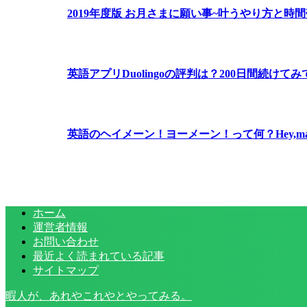
2019年度版 お月さまに願い事~叶うやり方と時
英語アプリDuolingoの評判は？200日間続けて
英語のヘイメーン！ヨーメーン！って何？Hey,ma
ホーム
運営者情報
お問い合わせ
最近よく読まれている記事
サイトマップ
暇人が、あれやこれやとやってみる。