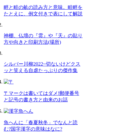
畔と畦の畝の読み方と意味。畦畔を
たとえに、例文付きで表にして解説
神棚、仏壇の『雲』や『天』の貼り
方や向きと印刷方法(場所)
シルバー川柳2022~切ないけどクス
ッと笑える自虐たっぷりの傑作集
〒マークは書いてはダメ!郵便番号
と記号の書き方と由来のお話
魚へんに「春夏秋冬」でなんと読
む?国字漢字の意味はなに?