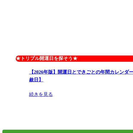
★トリプル開運日を探そう★
【2026年版】開運日とできごとの年間カレンダ
赦日】
続きを見る