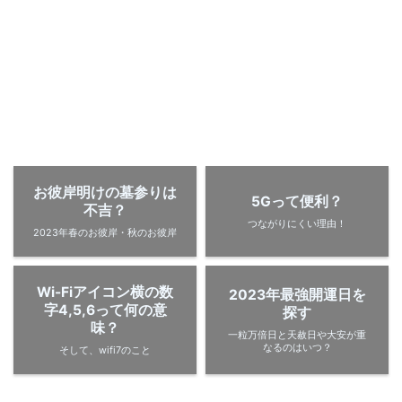
お彼岸明けの墓参りは
5Gって便利？
不吉？
つながりにくい理由！
2023年春のお彼岸・秋のお彼岸
Wi-Fiアイコン横の数
2023年最強開運日を
字4,5,6って何の意
探す
味？
一粒万倍日と天赦日や大安が重
なるのはいつ？
そして、wifi7のこと