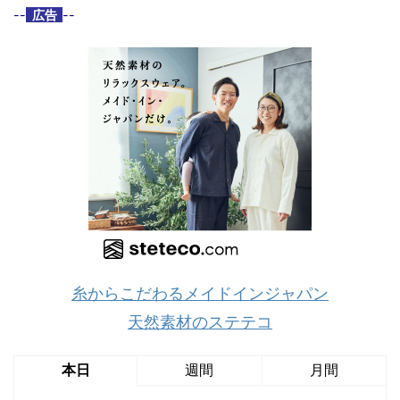
--
広告
--
糸からこだわるメイドインジャパン
天然素材のステテコ
本日
週間
月間