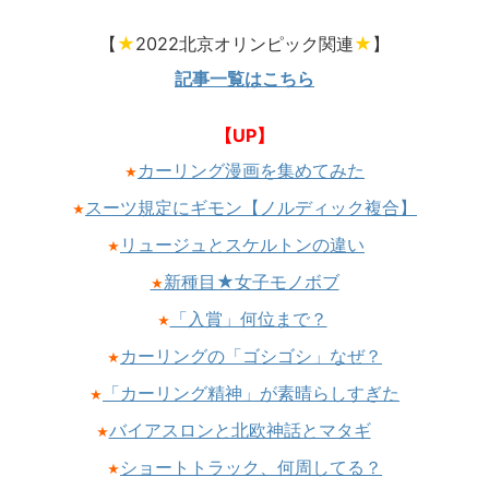
【
★
2022北京オリンピック関連
★
】
記事一覧はこちら
【UP】
カーリング漫画を集めてみた
★
スーツ規定にギモン【ノルディック複合】
★
リュージュとスケルトンの違い
★
新種目★女子モノボブ
★
「入賞」何位まで？
★
カーリングの「ゴシゴシ」なぜ？
★
「カーリング精神」が素晴らしすぎた
★
バイアスロンと北欧神話とマタギ
★
ショートトラック、何周してる？
★