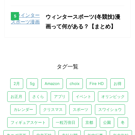
ウィンタースポーツ(冬競技)漫
画って何がある？【まとめ】
タグ一覧
2月
5g
Amazon
choix
Fire HD
お得
お正月
さくら
アプリ
イベント
オリンピック
カレンダー
クリスマス
スポーツ
スワイショウ
フィギュアスケート
一粒万倍日
京都
公園
冬