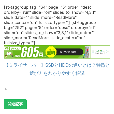
[st-taggroup tag="64" page="5" order="desc"
orderby="run" slide="on" slides_to_show="4,3,1"
slide_date="" slide_more="ReadMore"
slide_center="on" fullsize_type=""]
[st-taggroup
tag="292" page="5" order="desc" orderby="id"
slide="on" slides_to_show="3,3,1" slide_date=""
slide_more="ReadMore" slide_center="on"
fullsize_type=""]
【ミライサーバー】SSDとHDDの違いとは？特徴と
選び方をわかりやすく解説
-
関連記事