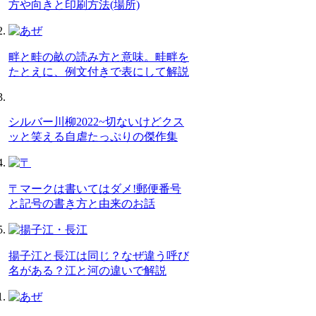
方や向きと印刷方法(場所)
畔と畦の畝の読み方と意味。畦畔を
たとえに、例文付きで表にして解説
シルバー川柳2022~切ないけどクス
ッと笑える自虐たっぷりの傑作集
〒マークは書いてはダメ!郵便番号
と記号の書き方と由来のお話
揚子江と長江は同じ？なぜ違う呼び
名がある？江と河の違いで解説