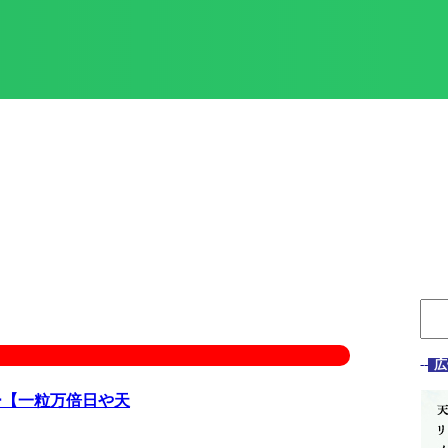
--
広
ー【一粒万倍日や天