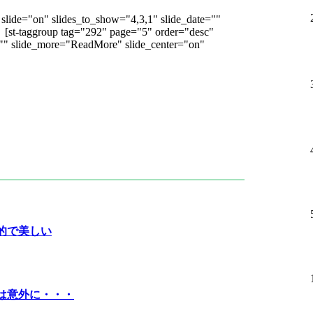
slide="on" slides_to_show="4,3,1" slide_date=""
]
[st-taggroup tag="292" page="5" order="desc"
="" slide_more="ReadMore" slide_center="on"
的で美しい
は意外に・・・