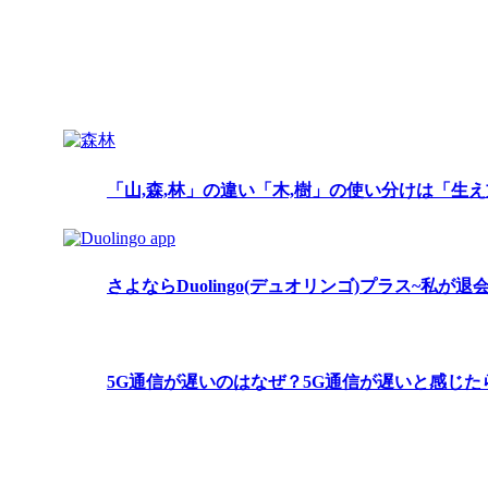
「山,森,林」の違い「木,樹」の使い分けは「生え
さよならDuolingo(デュオリンゴ)プラス~私が
5G通信が遅いのはなぜ？5G通信が遅いと感じ