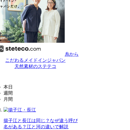
糸から
こだわるメイドインジャパン
天然素材のステテコ
本日
週間
月間
揚子江と長江は同じ？なぜ違う呼び
名がある？江と河の違いで解説