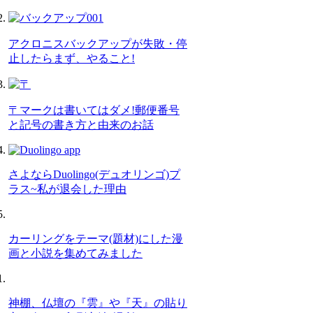
アクロニスバックアップが失敗・停
止したらまず、やること!
〒マークは書いてはダメ!郵便番号
と記号の書き方と由来のお話
さよならDuolingo(デュオリンゴ)プ
ラス~私が退会した理由
カーリングをテーマ(題材)にした漫
画と小説を集めてみました
神棚、仏壇の『雲』や『天』の貼り