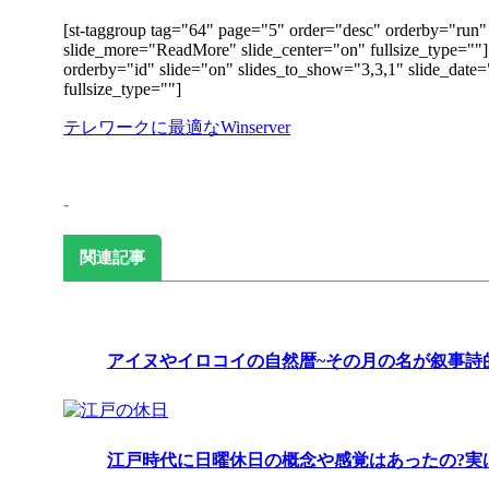
[st-taggroup tag="64" page="5" order="desc" orderby="run" 
slide_more="ReadMore" slide_center="on" fullsize_type=""
orderby="id" slide="on" slides_to_show="3,3,1" slide_date
fullsize_type=""]
テレワークに最適なWinserver
-
関連記事
アイヌやイロコイの自然暦~その月の名が叙事詩
江戸時代に日曜休日の概念や感覚はあったの?実