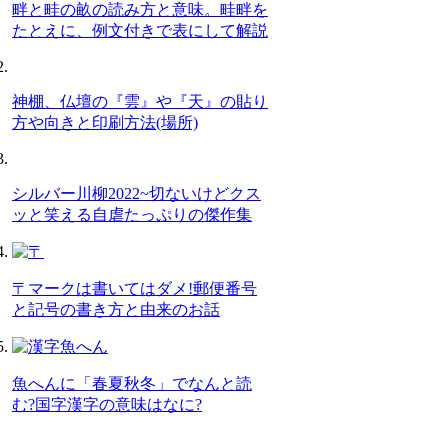
畔と畦の畝の読み方と意味。畦畔を
たとえに、例文付きで表にして解説
神棚、仏壇の『雲』や『天』の貼り
方や向きと印刷方法(場所)
シルバー川柳2022~切ないけどクス
ッと笑える自虐たっぷりの傑作集
〒マークは書いてはダメ!郵便番号
と記号の書き方と由来のお話
魚へんに「春夏秋冬」でなんと読
む?国字漢字の意味はなに?