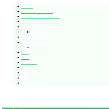
ホーム
最近読まれた記事
2022年開運カレンダー
2023年開運カレンダー
【最強開運日を探す】
一粒万倍日
冬スポ漫画など
自己流からだメンテ
スワイショウ
言葉
音楽
しきたり
冬
暦
伝承
サイトマップ
暇人が、あれやこれやとやってみる。
ひまぢんとん