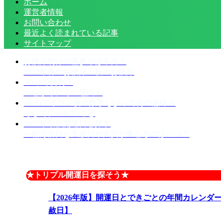
ホーム
運営者情報
お問い合わせ
最近よく読まれている記事
サイトマップ
お彼岸明けの墓参りは不吉？
2023年春のお彼岸・秋のお彼岸
5Gって便利？
つながりにくい理由！
Wi-Fiアイコン横の数字4,5,6って何の意味？
そして、wifi7のこと
2023年最強開運日を探す
一粒万倍日と天赦日や大安が重なるのはいつ？
★トリプル開運日を探そう★
【2026年版】開運日とできごとの年間カレンダ
赦日】