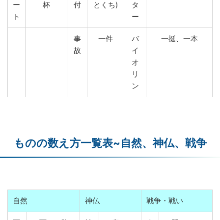
ー
杯
付
とくち)
タ
ト
ー
事
一件
バ
一挺、一本
故
イ
オ
リ
ン
ものの数え方一覧表~自然、神仏、戦争
自然
神仏
戦争・戦い