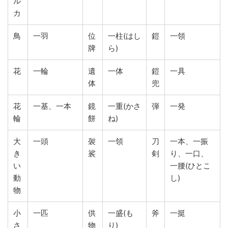
ル
カ
鳥
一羽
位
一柱(はし
鎧
一領
牌
ら)
花
一輪
遺
一体
鎧
一具
体
兜
花
一基、一本
鏡
一重(かさ
弾
一発
輪
餅
ね)
大
一頭
袈
一領
刀
一本、一振
き
裟
剣
り、一口、
い
一腰(ひとこ
動
し)
物
小
一匹
供
一盛(も
斧
一挺
さ
物
り)