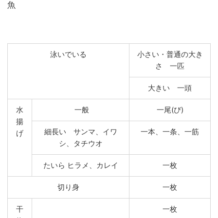
魚
泳いでいる
小さい・普通の大き
さ 一匹
大きい 一頭
水
一般
一尾(び)
揚
細長い サンマ、イワ
一本、一条、一筋
げ
シ、タチウオ
たいら
ヒラメ、カレイ
一枚
切り身
一枚
干
一枚