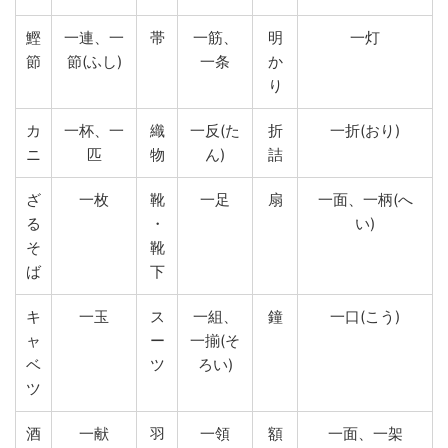
鰹
一連、一
帯
一筋、
明
一灯
節
節(ふし)
一条
か
り
カ
一杯、一
織
一反(た
折
一折(おり)
ニ
匹
物
ん)
詰
ざ
一枚
靴
一足
扇
一面、一柄(へ
る
・
い)
そ
靴
ば
下
キ
一玉
ス
一組、
鐘
一口(こう)
ャ
ー
一揃(そ
ベ
ツ
ろい)
ツ
酒
一献
羽
一領
額
一面、一架