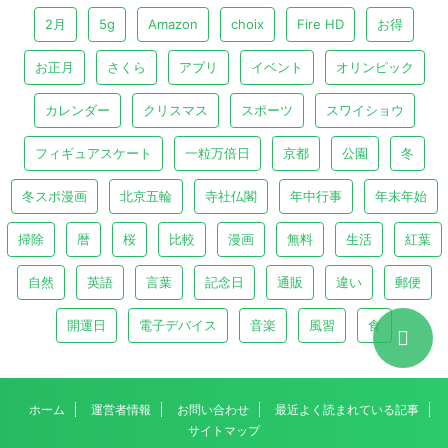
2月
5g
Amazon
choix
Fire HD
お得
お正月
さくら
アプリ
イベント
オリンピック
カレンダー
クリスマス
スポーツ
スワイショウ
フィギュアスケート
一粒万倍日
京都
公園
冬
冬スポ漫画
北京五輪
寺社仏閣
年中行事
年末年始
掃除
暦
桜
比較
漫画
無料
生活
紅葉
自然
英語
言葉
記念日
通販
違い
郵便
開運日
電子デバイス
音楽
風習
食
ホーム
運営者情報
お問い合わせ
最近よく読まれている記事
サイトマップ