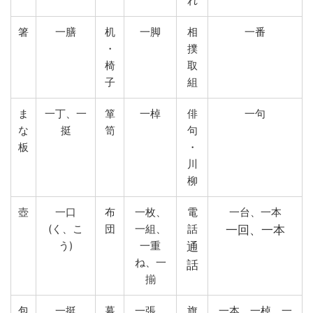
れ
箸
一膳
机
一脚
相
一番
・
撲
椅
取
子
組
ま
一丁、一
箪
一棹
俳
一句
な
挺
笥
句
板
・
川
柳
壺
一口
布
一枚、
電
一台、一本
(く、こ
団
一組、
話
一回、一本
う)
一重
通
ね、一
話
揃
包
一挺
幕
一張、
旗
一本、一棹、一