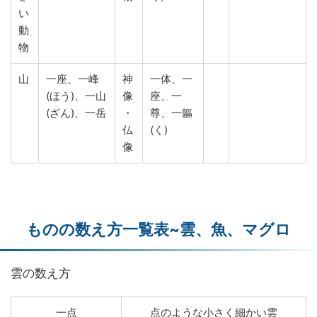
い
動
物
山
一座、一峰
神
一体、一
(ほう)、一山
像
座、一
(ざん)、一岳
・
尊、一軀
仏
(く)
像
ものの数え方一覧表~雲、魚、マグロ
雲の数え方
一点
点のような小さく細かい雲