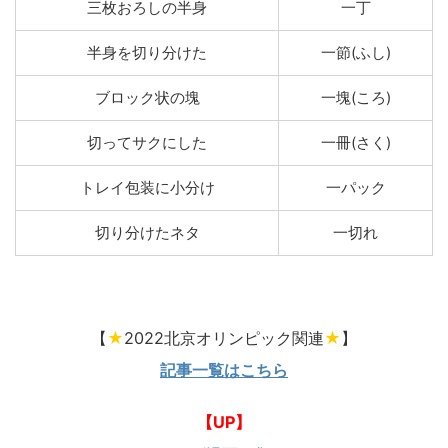
三枚おろしの半身
一丁
半身を切り分けた
一節(ふし)
ブロック状の塊
一塊(ころ)
切ってサクにした
一冊(さく)
トレイ包装に小分け
一パック
切り分けたネタ
一切れ
【
★
2022北京オリンピック関連
★
】
記事一覧はこちら
【UP】