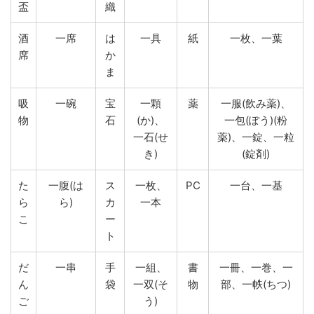
盃
織
酒
一席
は
一具
紙
一枚、一葉
席
か
ま
吸
一碗
宝
一顆
薬
一服(飲み薬)、
物
石
(か)、
一包(ぽう)(粉
一石(せ
薬)、一錠、一粒
き)
(錠剤)
た
一腹(は
ス
一枚、
PC
一台、一基
ら
ら)
カ
一本
こ
ー
ト
だ
一串
手
一組、
書
一冊、一巻、一
ん
袋
一双(そ
物
部、一帙(ちつ)
ご
う)