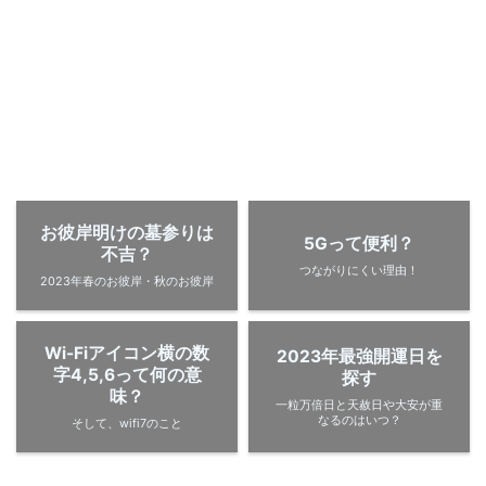
お彼岸明けの墓参りは
5Gって便利？
不吉？
つながりにくい理由！
2023年春のお彼岸・秋のお彼岸
Wi-Fiアイコン横の数
2023年最強開運日を
字4,5,6って何の意
探す
味？
一粒万倍日と天赦日や大安が重
なるのはいつ？
そして、wifi7のこと