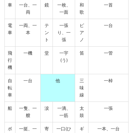
車
一台、一
鏡
一枚、
和
一首
両
一面
歌
電
一両、一
テ
一張
ピ
一台
車
本
ン
り、一
ア
ト
張
ノ
飛
一機
堂
一宇
笛
一管
行
(う)
機
自
一台
他
三
一棹
転
味
車
線
船
一隻、一
涙
一滴、
太
一張
艘
一筋
鼓
ボ
一挺、一
寄
一口(ひ
ギ
一本、一台