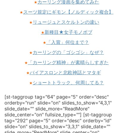
カーリング漫画を集めてみた
★
スーツ規定にギモン【ノルディック複合】
★
リュージュとスケルトンの違い
★
新種目★女子モノボブ
★
「入賞」何位まで？
★
カーリングの「ゴシゴシ」なぜ？
★
「カーリング精神」が素晴らしすぎた
★
バイアスロンと北欧神話とマタギ
★
ショートトラック、何周してる？
★
[st-taggroup tag="64" page="5" order="desc"
orderby="run" slide="on" slides_to_show="4,3,1"
slide_date="" slide_more="ReadMore"
slide_center="on" fullsize_type=""]
[st-taggroup
tag="292" page="5" order="desc" orderby="id"
slide="on" slides_to_show="3,3,1" slide_date=""
slide_more="ReadMore" slide_center="on"