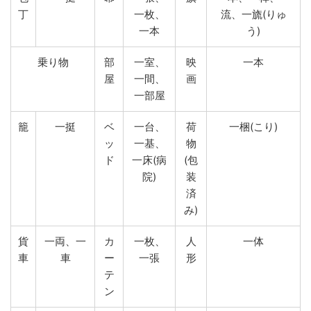
丁
一枚、
流、一旒(りゅ
一本
う)
乗り物
部
一室、
映
一本
屋
一間、
画
一部屋
籠
一挺
ベ
一台、
荷
一梱(こり)
ッ
一基、
物
ド
一床(病
(包
院)
装
済
み)
貨
一両、一
カ
一枚、
人
一体
車
車
ー
一張
形
テ
ン