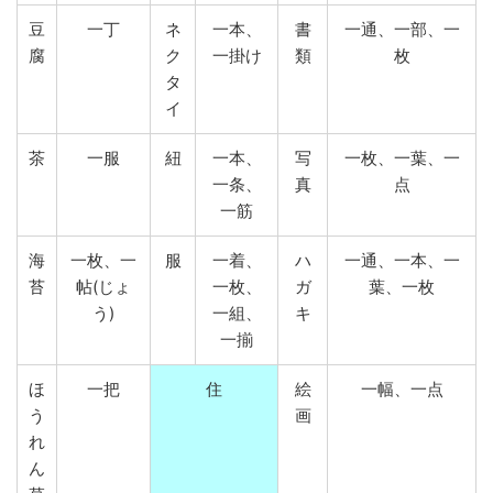
豆
一丁
ネ
一本、
書
一通、一部、一
腐
ク
一掛け
類
枚
タ
イ
茶
一服
紐
一本、
写
一枚、一葉、一
一条、
真
点
一筋
海
一枚、一
服
一着、
ハ
一通、一本、一
苔
帖(じょ
一枚、
ガ
葉、一枚
う)
一組、
キ
一揃
ほ
一把
住
絵
一幅、一点
う
画
れ
ん