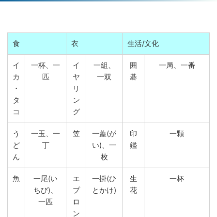
食
衣
生活/文化
イ
一杯、一
イ
一組、
囲
一局、一番
カ
匹
ヤ
一双
碁
・
リ
タ
ン
コ
グ
う
一玉、一
笠
一蓋(が
印
一顆
ど
丁
い)、一
鑑
ん
枚
魚
一尾(い
エ
一掛(ひ
生
一杯
ちび)、
プ
とかけ)
花
一匹
ロ
ン