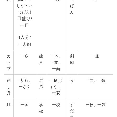
しな・い
ば
っぴん)
ん
皿盛り/
一皿
1人分/
一人前
カ
一客
建
一本、
劇
一座
ッ
具
一枚、
団
プ
一面
刺
一切れ、
屏
一帖(じ
琴
一面、一張
し
一さく
風
ょう)、
身
一双
膳
一客
学
一校
す
一枚、一張
校
だ