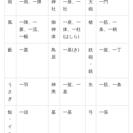
雨
一雨、一降
神
一座、一
大
一門
社
社
砲
風
一陣、一
御
一座、一
槍
一筋、一
脈、一流、
神
体、一柱
条、一柄
一幅
体
(はしら)
藪
一叢
鳥
一基(き)
鉄
一挺、一丁
居
砲
・
銃
う
一羽
神
一挺、一
矢
一筋、一条
さ
輿
基
ぎ
鯨
一頭
墓
一基
弓
一張
・
イ