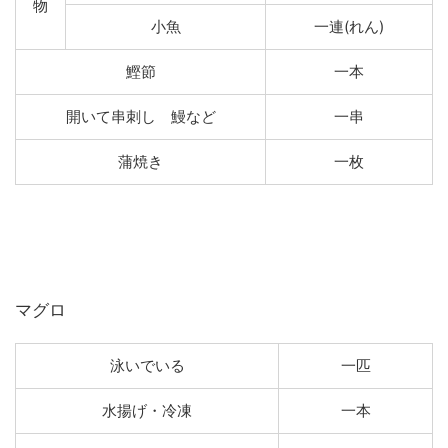
物
小魚
一連(れん)
鰹節
一本
開いて串刺し
鰻など
一串
蒲焼き
一枚
マグロ
泳いでいる
一匹
水揚げ・冷凍
一本