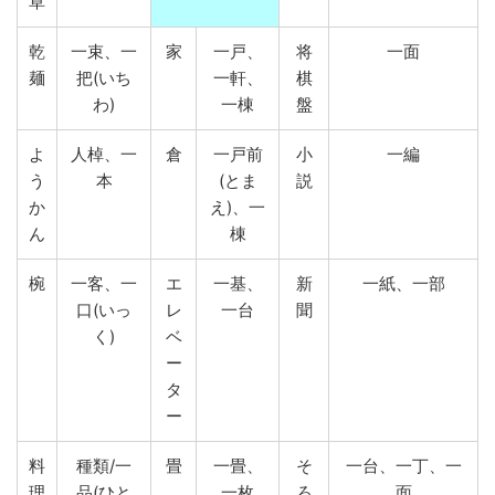
草
乾
一束、一
家
一戸、
将
一面
麺
把(いち
一軒、
棋
わ)
一棟
盤
よ
人棹、一
倉
一戸前
小
一編
う
本
(とま
説
か
え)、一
ん
棟
椀
一客、一
エ
一基、
新
一紙、一部
口(いっ
レ
一台
聞
く)
ベ
ー
タ
ー
料
種類/一
畳
一畳、
そ
一台、一丁、一
理
品(ひと
一枚
ろ
面