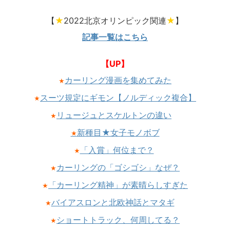
【
★
2022北京オリンピック関連
★
】
記事一覧はこちら
【UP】
カーリング漫画を集めてみた
★
スーツ規定にギモン【ノルディック複合】
★
リュージュとスケルトンの違い
★
新種目★女子モノボブ
★
「入賞」何位まで？
★
カーリングの「ゴシゴシ」なぜ？
★
「カーリング精神」が素晴らしすぎた
★
バイアスロンと北欧神話とマタギ
★
ショートトラック、何周してる？
★