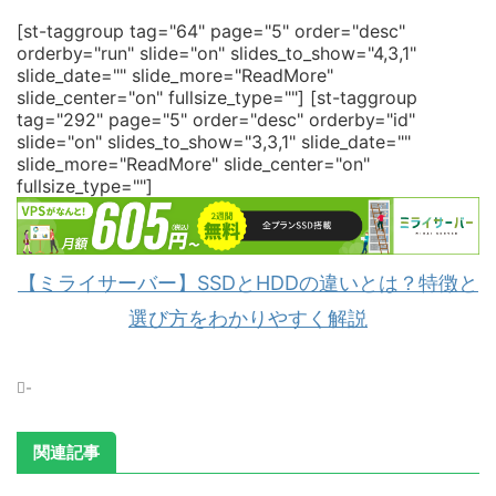
[st-taggroup tag="64" page="5" order="desc"
orderby="run" slide="on" slides_to_show="4,3,1"
slide_date="" slide_more="ReadMore"
slide_center="on" fullsize_type=""]
[st-taggroup
tag="292" page="5" order="desc" orderby="id"
slide="on" slides_to_show="3,3,1" slide_date=""
slide_more="ReadMore" slide_center="on"
fullsize_type=""]
【ミライサーバー】SSDとHDDの違いとは？特徴と
選び方をわかりやすく解説
-
関連記事