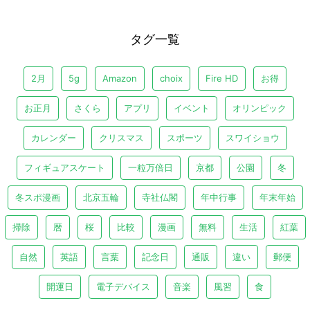
タグ一覧
2月
5g
Amazon
choix
Fire HD
お得
お正月
さくら
アプリ
イベント
オリンピック
カレンダー
クリスマス
スポーツ
スワイショウ
フィギュアスケート
一粒万倍日
京都
公園
冬
冬スポ漫画
北京五輪
寺社仏閣
年中行事
年末年始
掃除
暦
桜
比較
漫画
無料
生活
紅葉
自然
英語
言葉
記念日
通販
違い
郵便
開運日
電子デバイス
音楽
風習
食