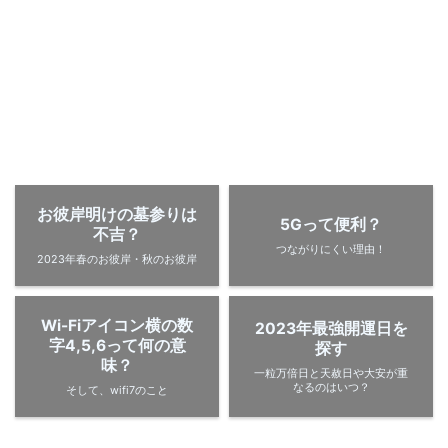
お彼岸明けの墓参りは
5Gって便利？
不吉？
つながりにくい理由！
2023年春のお彼岸・秋のお彼岸
Wi-Fiアイコン横の数
2023年最強開運日を
字4,5,6って何の意
探す
味？
一粒万倍日と天赦日や大安が重
なるのはいつ？
そして、wifi7のこと