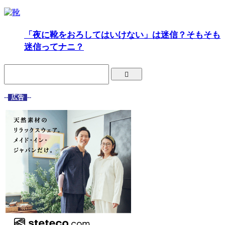
「夜に靴をおろしてはいけない」は迷信？そもそも
迷信ってナニ？
--
広告
--