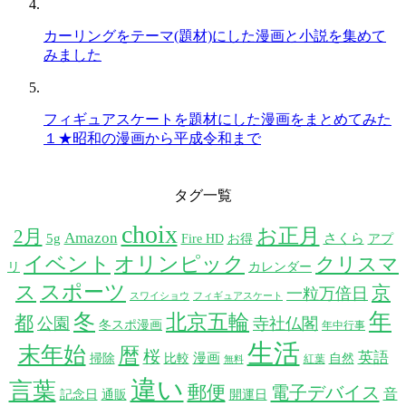
カーリングをテーマ(題材)にした漫画と小説を集めて
みました
フィギュアスケートを題材にした漫画をまとめてみた
１★昭和の漫画から平成令和まで
タグ一覧
choix
お正月
2月
Amazon
5g
さくら
Fire HD
お得
アプ
イベント
オリンピック
クリスマ
リ
カレンダー
スポーツ
ス
京
一粒万倍日
スワイショウ
フィギュアスケート
年
冬
北京五輪
都
公園
寺社仏閣
冬スポ漫画
年中行事
生活
末年始
暦
桜
英語
漫画
掃除
比較
自然
紅葉
無料
違い
言葉
郵便
電子デバイス
音
記念日
通販
開運日