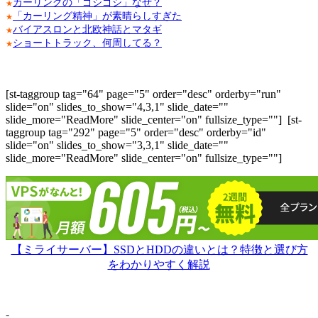
カーリングの「ゴシゴシ」なぜ？
★
「カーリング精神」が素晴らしすぎた
★
バイアスロンと北欧神話とマタギ
★
ショートトラック、何周してる？
★
[st-taggroup tag="64" page="5" order="desc" orderby="run"
slide="on" slides_to_show="4,3,1" slide_date=""
slide_more="ReadMore" slide_center="on" fullsize_type=""]
[st-
taggroup tag="292" page="5" order="desc" orderby="id"
slide="on" slides_to_show="3,3,1" slide_date=""
slide_more="ReadMore" slide_center="on" fullsize_type=""]
【ミライサーバー】SSDとHDDの違いとは？特徴と選び方
をわかりやすく解説
-