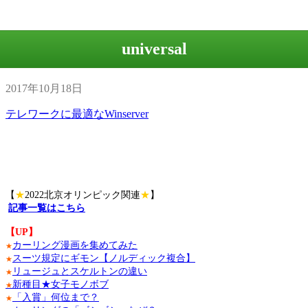
universal
2017年10月18日
テレワークに最適なWinserver
【
★
2022北京オリンピック関連
★
】
記事一覧はこちら
【UP】
カーリング漫画を集めてみた
★
スーツ規定にギモン【ノルディック複合】
★
リュージュとスケルトンの違い
★
新種目★女子モノボブ
★
「入賞」何位まで？
★