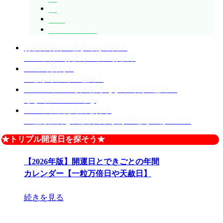
暦
伝承
サイトマップ
お彼岸明けの墓参りは不吉？
2023年春のお彼岸・秋のお彼岸
5Gって便利？
つながりにくい理由！
Wi-Fiアイコン横の数字4,5,6って何の意味？
そして、wifi7のこと
2023年最強開運日を探す
一粒万倍日と天赦日や大安が重なるのはいつ？
★トリプル開運日を探そう★
【2026年版】開運日とできごとの年間
カレンダー【一粒万倍日や天赦日】
続きを見る