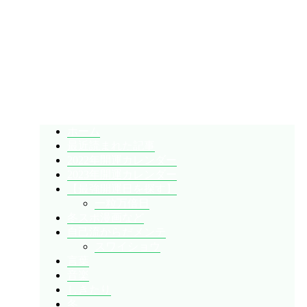
暇人が、あれやこれやとやってみる。
ひまぢんとん
ホーム
最近読まれた記事
2022年開運カレンダー
2023年開運カレンダー
【最強開運日を探す】
一粒万倍日
冬スポ漫画など
自己流からだメンテ
スワイショウ
言葉
音楽
しきたり
冬