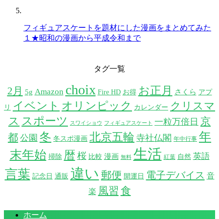
フィギュアスケートを題材にした漫画をまとめてみた
１★昭和の漫画から平成令和まで
タグ一覧
choix
お正月
2月
Amazon
5g
さくら
Fire HD
お得
アプ
イベント
オリンピック
クリスマ
リ
カレンダー
スポーツ
ス
京
一粒万倍日
スワイショウ
フィギュアスケート
年
冬
北京五輪
都
公園
寺社仏閣
冬スポ漫画
年中行事
生活
末年始
暦
桜
英語
漫画
掃除
比較
自然
紅葉
無料
違い
言葉
郵便
電子デバイス
音
記念日
通販
開運日
風習
食
楽
ホーム