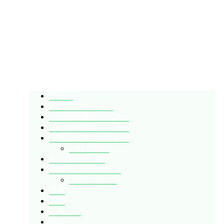
暇人が、あれやこれやとやってみる。
ひまぢんとん
ホーム
最近読まれた記事
2022年開運カレンダー
2023年開運カレンダー
【最強開運日を探す】
一粒万倍日
冬スポ漫画など
自己流からだメンテ
スワイショウ
言葉
音楽
しきたり
冬