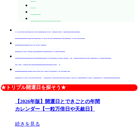
暦
伝承
サイトマップ
お彼岸明けの墓参りは不吉？
2023年春のお彼岸・秋のお彼岸
5Gって便利？
つながりにくい理由！
Wi-Fiアイコン横の数字4,5,6って何の意味？
そして、wifi7のこと
2023年最強開運日を探す
一粒万倍日と天赦日や大安が重なるのはいつ？
★トリプル開運日を探そう★
【2026年版】開運日とできごとの年間
カレンダー【一粒万倍日や天赦日】
続きを見る