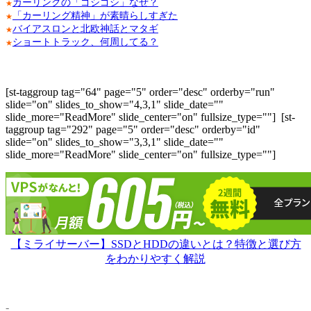
カーリングの「ゴシゴシ」なぜ？
★
「カーリング精神」が素晴らしすぎた
★
バイアスロンと北欧神話とマタギ
★
ショートトラック、何周してる？
★
[st-taggroup tag="64" page="5" order="desc" orderby="run"
slide="on" slides_to_show="4,3,1" slide_date=""
slide_more="ReadMore" slide_center="on" fullsize_type=""]
[st-
taggroup tag="292" page="5" order="desc" orderby="id"
slide="on" slides_to_show="3,3,1" slide_date=""
slide_more="ReadMore" slide_center="on" fullsize_type=""]
【ミライサーバー】SSDとHDDの違いとは？特徴と選び方
をわかりやすく解説
-