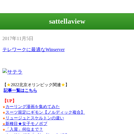
sattellaview
2017年11月5日
テレワークに最適なWinserver
【
★
2022北京オリンピック関連
★
】
記事一覧はこちら
【UP】
カーリング漫画を集めてみた
★
スーツ規定にギモン【ノルディック複合】
★
リュージュとスケルトンの違い
★
新種目★女子モノボブ
★
「入賞」何位まで？
★