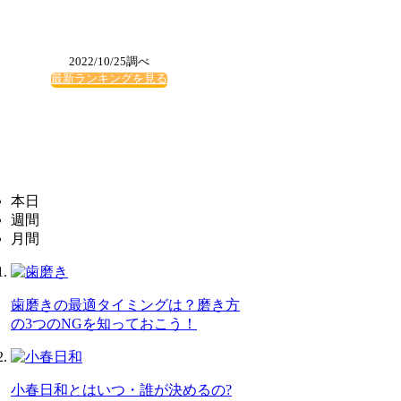
2022/10/25調べ
最新ランキングを見る
本日
週間
月間
歯磨きの最適タイミングは？磨き方
の3つのNGを知っておこう！
小春日和とはいつ・誰が決めるの?