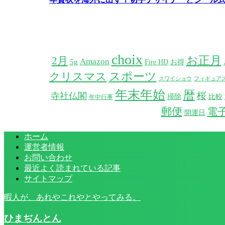
choix
お正月
2月
Amazon
5g
Fire HD
お得
スポーツ
クリスマス
スワイショウ
フィギュア
年末年始
暦
桜
寺社仏閣
掃除
比較
年中行事
郵便
電
開運日
ホーム
運営者情報
お問い合わせ
最近よく読まれている記事
サイトマップ
暇人が、あれやこれやとやってみる。
ひまぢんとん