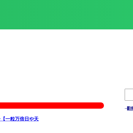
--
広
ー【一粒万倍日や天