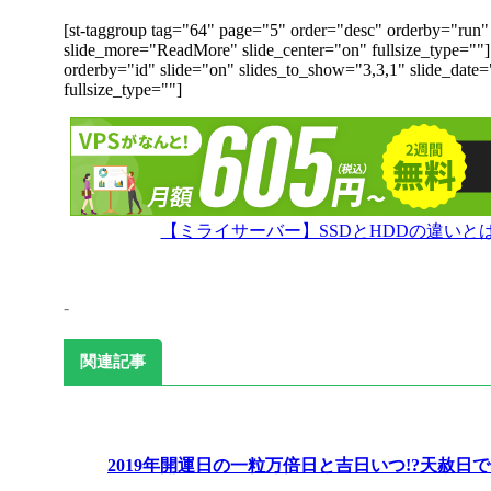
[st-taggroup tag="64" page="5" order="desc" orderby="run" 
slide_more="ReadMore" slide_center="on" fullsize_type=""
orderby="id" slide="on" slides_to_show="3,3,1" slide_date
fullsize_type=""]
【ミライサーバー】SSDとHDDの違い
-
関連記事
2019年開運日の一粒万倍日と吉日いつ!?天赦日