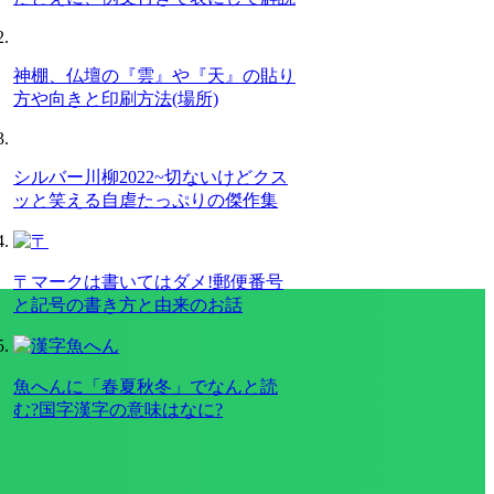
神棚、仏壇の『雲』や『天』の貼り
方や向きと印刷方法(場所)
シルバー川柳2022~切ないけどクス
ッと笑える自虐たっぷりの傑作集
〒マークは書いてはダメ!郵便番号
と記号の書き方と由来のお話
魚へんに「春夏秋冬」でなんと読
む?国字漢字の意味はなに?