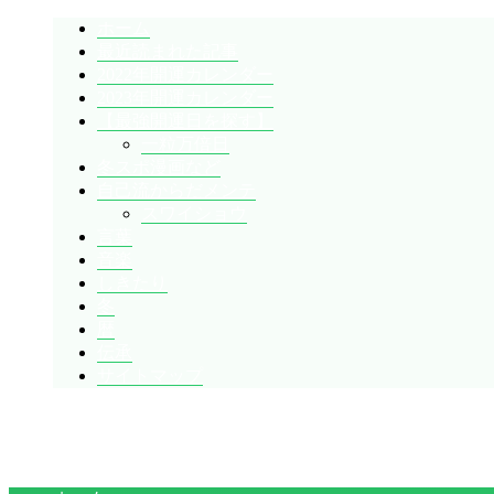
ホーム
最近読まれた記事
2022年開運カレンダー
2023年開運カレンダー
【最強開運日を探す】
一粒万倍日
冬スポ漫画など
自己流からだメンテ
スワイショウ
言葉
音楽
しきたり
冬
暦
伝承
サイトマップ
暇人が、あれやこれやとやってみる。
ひまぢんとん