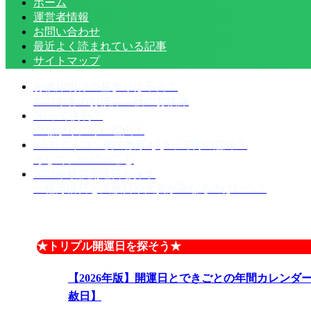
ホーム
運営者情報
お問い合わせ
最近よく読まれている記事
サイトマップ
お彼岸明けの墓参りは不吉？
2023年春のお彼岸・秋のお彼岸
5Gって便利？
つながりにくい理由！
Wi-Fiアイコン横の数字4,5,6って何の意味？
そして、wifi7のこと
2023年最強開運日を探す
一粒万倍日と天赦日や大安が重なるのはいつ？
★トリプル開運日を探そう★
【2026年版】開運日とできごとの年間カレンダ
赦日】