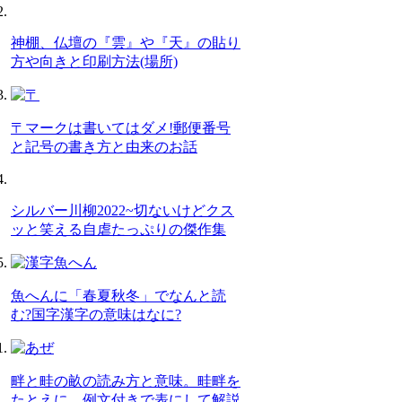
神棚、仏壇の『雲』や『天』の貼り
方や向きと印刷方法(場所)
〒マークは書いてはダメ!郵便番号
と記号の書き方と由来のお話
シルバー川柳2022~切ないけどクス
ッと笑える自虐たっぷりの傑作集
魚へんに「春夏秋冬」でなんと読
む?国字漢字の意味はなに?
畔と畦の畝の読み方と意味。畦畔を
たとえに、例文付きで表にして解説