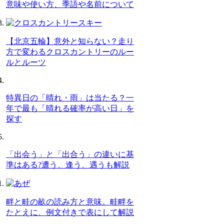
意味や使い方、季語や名前について
【北京五輪】意外と知らない？走り
方で変わるクロスカントリーのルー
ルとルーツ
特異日の「晴れ・雨」は当たる？一
年で最も「晴れる確率が高い日」を
探す
「出会う」と「出合う」の違いに基
準はある?遭う、逢う、遇うも解説
畔と畦の畝の読み方と意味。畦畔を
たとえに、例文付きで表にして解説