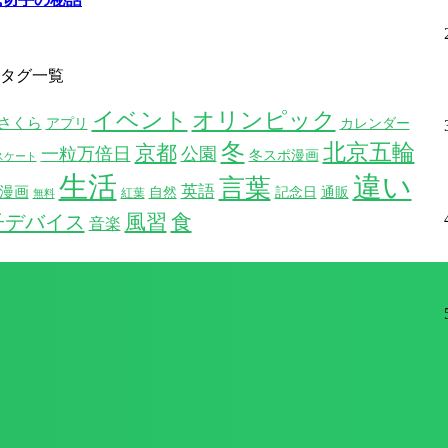
タグ一覧
イベント
オリンピック
さくら
アプリ
カレンダー
冬
北京五輪
京都
一粒万倍日
公園
冬スポ漫画
スケート
生活
違い
言葉
英語
漫画
自然
記念日
通販
紅葉
無料
風習
食
子デバイス
音楽