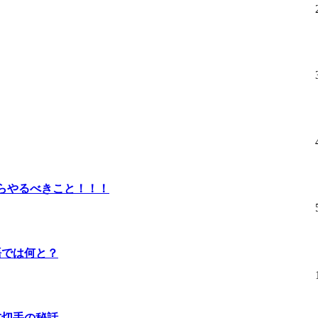
たらやるべきこと！！！
語では何と？
式切手の秘話