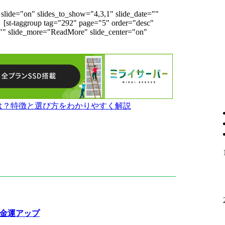
slide="on" slides_to_show="4,3,1" slide_date=""
]
[st-taggroup tag="292" page="5" order="desc"
="" slide_more="ReadMore" slide_center="on"
とは？特徴と選び方をわかりやすく解説
で金運アップ