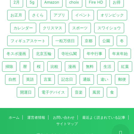
2月
5g
Amazon
choix
Fire HD
お得
お正月
さくら
アプリ
イベント
オリンピック
カレンダー
クリスマス
スポーツ
スワイショウ
フィギュアスケート
一粒万倍日
京都
公園
冬
冬スポ漫画
北京五輪
寺社仏閣
年中行事
年末年始
掃除
暦
桜
比較
漫画
無料
生活
紅葉
自然
英語
言葉
記念日
通販
違い
郵便
開運日
電子デバイス
音楽
風習
食
ホーム
運営者情報
お問い合わせ
最近よく読まれている記事
サイトマップ