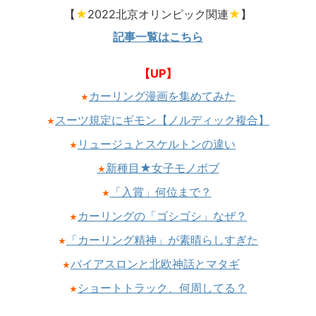
【
★
2022北京オリンピック関連
★
】
記事一覧はこちら
【UP】
カーリング漫画を集めてみた
★
スーツ規定にギモン【ノルディック複合】
★
リュージュとスケルトンの違い
★
新種目★女子モノボブ
★
「入賞」何位まで？
★
カーリングの「ゴシゴシ」なぜ？
★
「カーリング精神」が素晴らしすぎた
★
バイアスロンと北欧神話とマタギ
★
ショートトラック、何周してる？
★