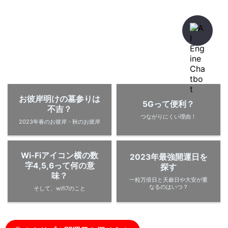
暇人が、あれやこれやとやってみる。
ひまぢんとん
お彼岸明けの墓参りは
5Gって便利？
不吉？
つながりにくい理由！
2023年春のお彼岸・秋のお彼岸
Wi-Fiアイコン横の数
2023年最強開運日を
字4,5,6って何の意
探す
味？
一粒万倍日と天赦日や大安が重
なるのはいつ？
そして、wifi7のこと