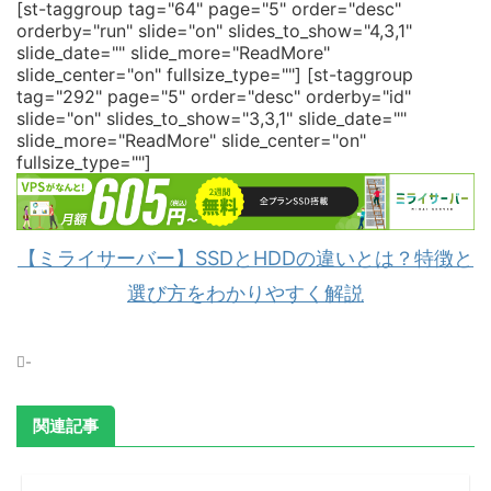
[st-taggroup tag="64" page="5" order="desc"
orderby="run" slide="on" slides_to_show="4,3,1"
slide_date="" slide_more="ReadMore"
slide_center="on" fullsize_type=""]
[st-taggroup
tag="292" page="5" order="desc" orderby="id"
slide="on" slides_to_show="3,3,1" slide_date=""
slide_more="ReadMore" slide_center="on"
fullsize_type=""]
【ミライサーバー】SSDとHDDの違いとは？特徴と
選び方をわかりやすく解説
-
関連記事