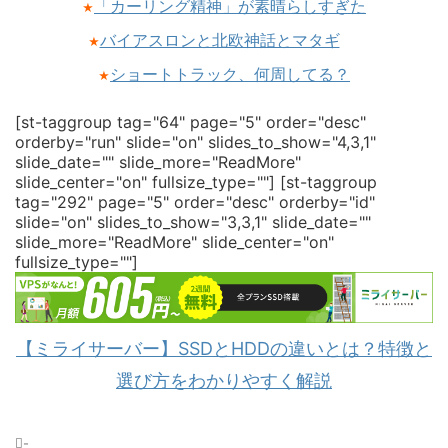
「カーリング精神」が素晴らしすぎた
★
バイアスロンと北欧神話とマタギ
★
ショートトラック、何周してる？
★
[st-taggroup tag="64" page="5" order="desc"
orderby="run" slide="on" slides_to_show="4,3,1"
slide_date="" slide_more="ReadMore"
slide_center="on" fullsize_type=""]
[st-taggroup
tag="292" page="5" order="desc" orderby="id"
slide="on" slides_to_show="3,3,1" slide_date=""
slide_more="ReadMore" slide_center="on"
fullsize_type=""]
【ミライサーバー】SSDとHDDの違いとは？特徴と
選び方をわかりやすく解説
-