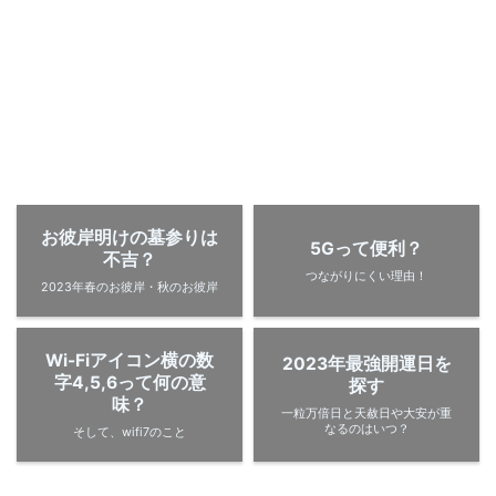
お彼岸明けの墓参りは
5Gって便利？
不吉？
つながりにくい理由！
2023年春のお彼岸・秋のお彼岸
Wi-Fiアイコン横の数
2023年最強開運日を
字4,5,6って何の意
探す
味？
一粒万倍日と天赦日や大安が重
なるのはいつ？
そして、wifi7のこと