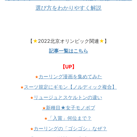
選び方をわかりやすく解説
【
★
2022北京オリンピック関連
★
】
記事一覧はこちら
【UP】
カーリング漫画を集めてみた
★
スーツ規定にギモン【ノルディック複合】
★
リュージュとスケルトンの違い
★
新種目★女子モノボブ
★
「入賞」何位まで？
★
カーリングの「ゴシゴシ」なぜ？
★