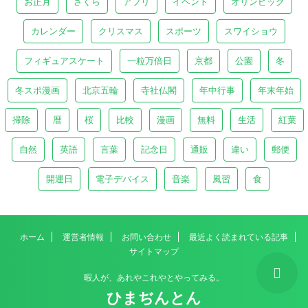
お正月
さくら
アプリ
イベント
オリンピック
カレンダー
クリスマス
スポーツ
スワイショウ
フィギュアスケート
一粒万倍日
京都
公園
冬
冬スポ漫画
北京五輪
寺社仏閣
年中行事
年末年始
掃除
暦
桜
比較
漫画
無料
生活
紅葉
自然
英語
言葉
記念日
通販
違い
郵便
開運日
電子デバイス
音楽
風習
食
ホーム
運営者情報
お問い合わせ
最近よく読まれている記事
サイトマップ
暇人が、あれやこれやとやってみる。
ひまぢんとん