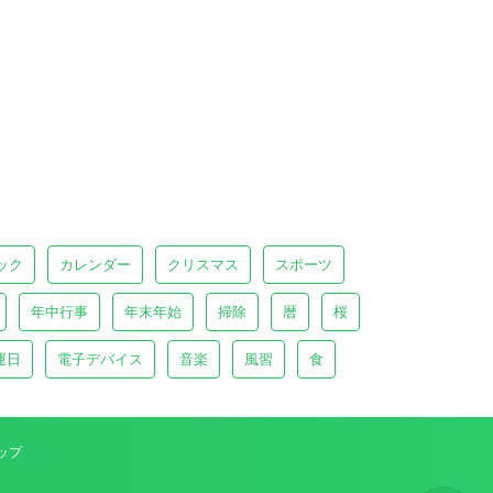
ック
カレンダー
クリスマス
スポーツ
年中行事
年末年始
掃除
暦
桜
運日
電子デバイス
音楽
風習
食
ップ