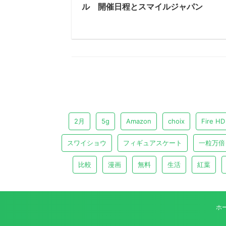
ル 開催日程とスマイルジャパン
2月
5g
Amazon
choix
Fire HD
スワイショウ
フィギュアスケート
一粒万倍
比較
漫画
無料
生活
紅葉
ホ