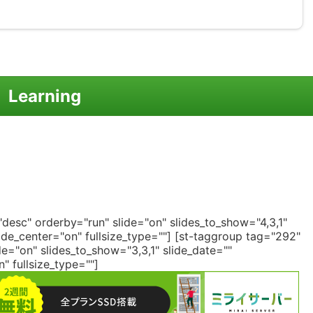
Learning
desc" orderby="run" slide="on" slides_to_show="4,3,1"
de_center="on" fullsize_type=""]
[st-taggroup tag="292"
e="on" slides_to_show="3,3,1" slide_date=""
 fullsize_type=""]