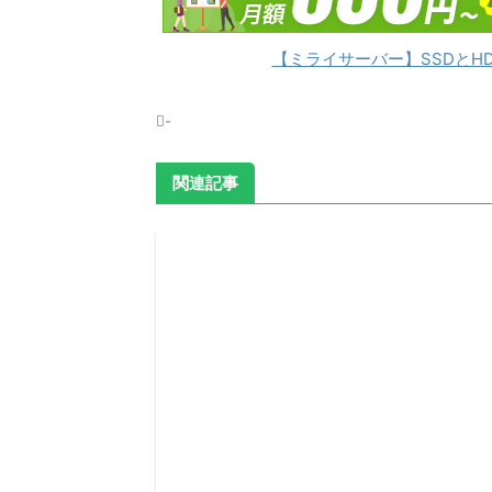
【ミライサーバー】SSDとH
-
関連記事