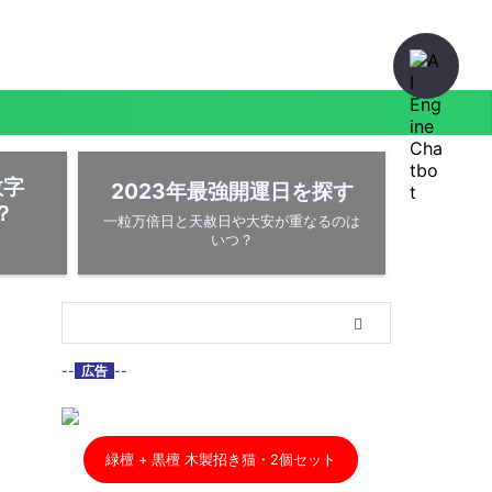
数字
2023年最強開運日を探す
？
一粒万倍日と天赦日や大安が重なるのは
いつ？
--
広告
--
緑檀 + 黒檀 木製招き猫・2個セット