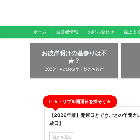
暇人が、あれやこれやとやってみる。
ひまぢんとん
ホーム
運営者情報
お問い合わせ
最近よ
お彼岸明けの墓参りは不
吉？
2023年春のお彼岸・秋のお彼岸
★トリプル開運日を探そう★
【2026年版】開運日とできごとの年間カ
赦日】
続きを見る