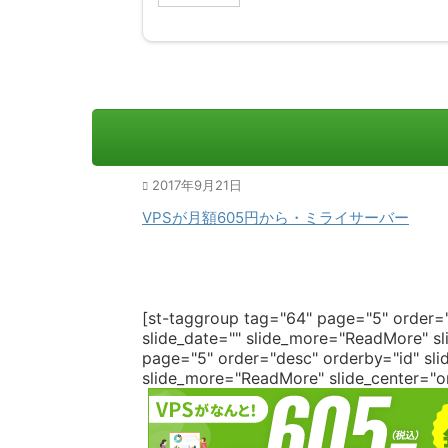
2017年9月21日
VPSが月額605円から・ミライサーバー
[st-taggroup tag="64" page="5" order="
slide_date="" slide_more="ReadMore" sli
page="5" order="desc" orderby="id" slid
slide_more="ReadMore" slide_center="on"