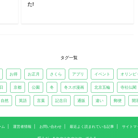
た!
タグ一覧
お得
お正月
さくら
アプリ
イベント
オリンピ
日
京都
公園
冬
冬スポ漫画
北京五輪
寺社仏閣
自然
英語
言葉
記念日
通販
違い
郵便
開
ーム
運営者情報
お問い合わせ
最近よく読まれている記事
サイトマ