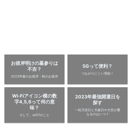
お彼岸明けの墓参りは
5Gって便利？
不吉？
つながりにくい理由！
2023年春のお彼岸・秋のお彼岸
Wi-Fiアイコン横の数
2023年最強開運日を
字4,5,6って何の意
探す
味？
一粒万倍日と天赦日や大安が重
なるのはいつ？
そして、wifi7のこと