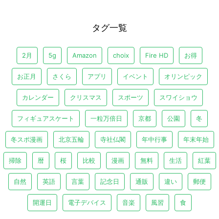
タグ一覧
2月
5g
Amazon
choix
Fire HD
お得
お正月
さくら
アプリ
イベント
オリンピック
カレンダー
クリスマス
スポーツ
スワイショウ
フィギュアスケート
一粒万倍日
京都
公園
冬
冬スポ漫画
北京五輪
寺社仏閣
年中行事
年末年始
掃除
暦
桜
比較
漫画
無料
生活
紅葉
自然
英語
言葉
記念日
通販
違い
郵便
開運日
電子デバイス
音楽
風習
食