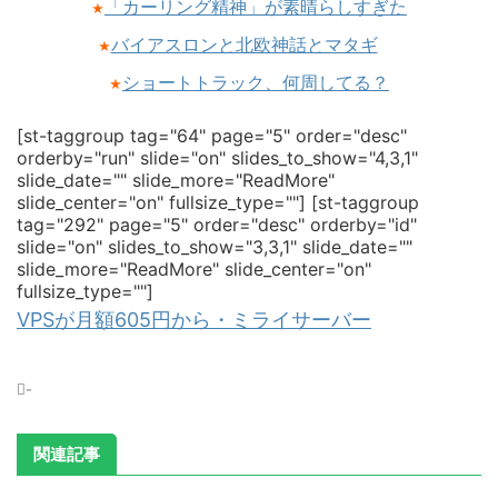
「カーリング精神」が素晴らしすぎた
★
バイアスロンと北欧神話とマタギ
★
ショートトラック、何周してる？
★
[st-taggroup tag="64" page="5" order="desc"
orderby="run" slide="on" slides_to_show="4,3,1"
slide_date="" slide_more="ReadMore"
slide_center="on" fullsize_type=""]
[st-taggroup
tag="292" page="5" order="desc" orderby="id"
slide="on" slides_to_show="3,3,1" slide_date=""
slide_more="ReadMore" slide_center="on"
fullsize_type=""]
VPSが月額605円から・ミライサーバー
-
関連記事