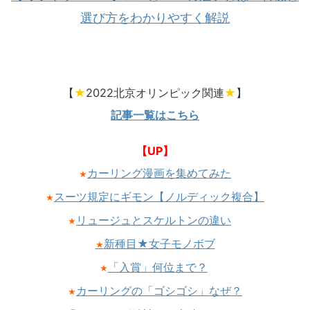
選び方をわかりやすく解説
【
★
2022北京オリンピック関連
★
】
記事一覧はこちら
【UP】
カーリング漫画を集めてみた
★
スーツ規定にギモン【ノルディック複合】
★
リュージュとスケルトンの違い
★
新種目★女子モノボブ
★
「入賞」何位まで？
★
カーリングの「ゴシゴシ」なぜ？
★